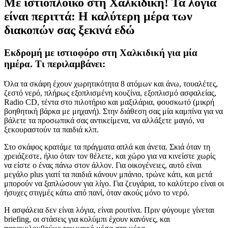
Με ιστιοπλοϊκό στη Χαλκιδική! Τα λόγια
είναι περιττά: Η καλύτερη μέρα των
διακοπών σας ξεκινά εδώ
Εκδρομή με ιστιοφόρο στη Χαλκιδική για μία
ημέρα. Τι περιλαμβάνει:
Όλα τα σκάφη έχουν χωρητικότητα 8 ατόμων και άνω, τουαλέτες,
ζεστό νερό, πλήρως εξοπλισμένη κουζίνα, εξοπλισμό ασφαλείας,
Radio CD, τέντα στο πιλοτήριο και μαξιλάρια, φουσκωτό (μικρή
βοηθητική βάρκα με μηχανή). Στην διάθεση σας μία καμπίνα για να
βάλετε τα προσωπικά σας αντικείμενα, να αλλάξετε μαγιό, να
ξεκουραστούν τα παιδιά κλπ.
Στο σκάφος κρατάμε τα πράγματα απλά και άνετα. Σκιά όταν τη
χρειάζεστε, ήλιο όταν τον θέλετε, και χώρο για να κινείστε χωρίς
να είστε ο ένας πάνω στον άλλον. Για οικογένειες, αυτό είναι
μεγάλο plus γιατί τα παιδιά κάνουν μπάνιο, τρώνε κάτι, και μετά
μπορούν να ξαπλώσουν για λίγο. Για ζευγάρια, το καλύτερο είναι οι
ήσυχες στιγμές κάτω από πανί, όταν ακούς μόνο το νερό.
Η ασφάλεια δεν είναι λόγια, είναι ρουτίνα. Πριν φύγουμε γίνεται
briefing, οι στάσεις για κολύμπι έχουν κανόνες, και