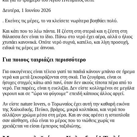
Δευτέρα, 1 Ιουνίου 2026
. Εκείνες τις μέρες, το να κλείσετε νωρίτερα βοηθάει πολύ.
Και κάτι που το λέω πάντα. Η ζέστη στη στεριά και η ζέστη στη
θάλασσα δεν είναι το ίδιο. Πάνω στο νερό έχει αέρα, αλλά ο ήλιος
χτυπάει κανονικά. Οπότε νερό συχνά, καπέλο, και λίγη προσοχή,
ειδικά τις μέρες με άπνοια.
Για ποιους ταιριάζει περισσότερο
Για οικογένειες είναι τέλειο γιατί τα παιδιά κάνουν μπάνιο σε ήρεμα
νερά και μετά ξεκουράζονται στη σκιά. Για ζευγάρια, είναι οι
ήσυχες στιγμές κάτω από πανί, όταν δεν ακούς τίποτα πέρα από το
νερό. Για παρέες, είναι η ευελιξία. Δεν είστε κολλημένοι σε μεγάλα
γκρουπ και σε “ώρα να φύγουμε” επειδή κάποιος άλλος αργεί.
Αν είστε nature lovers, ο Τορωναίος έχει αυτή την καθαρή εικόνα
της Χαλκιδικής. Πεύκο, βράχος, μικρά κολπάκια, και νερά που
αλλάζουν χρώμα μέσα στη μέρα. Και αν σας αρέσει η ιστιοπλοΐα
σαν αίσθηση, εδώ είναι το μέρος που το νιώθεις χωρίς να
χρειάζεται να είσαι έμπειρος ταξιδιώτης.