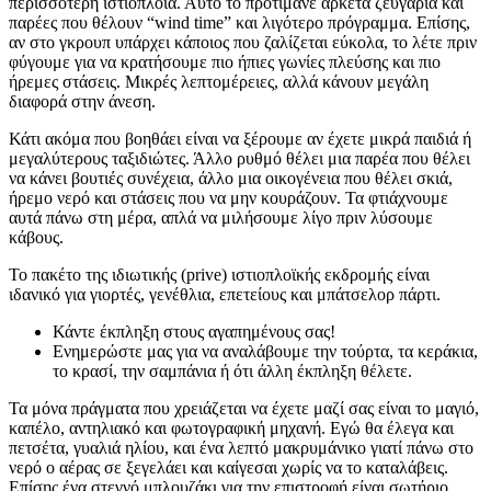
περισσότερη ιστιοπλοΐα. Αυτό το προτιμάνε αρκετά ζευγάρια και
παρέες που θέλουν “wind time” και λιγότερο πρόγραμμα. Επίσης,
αν στο γκρουπ υπάρχει κάποιος που ζαλίζεται εύκολα, το λέτε πριν
φύγουμε για να κρατήσουμε πιο ήπιες γωνίες πλεύσης και πιο
ήρεμες στάσεις. Μικρές λεπτομέρειες, αλλά κάνουν μεγάλη
διαφορά στην άνεση.
Κάτι ακόμα που βοηθάει είναι να ξέρουμε αν έχετε μικρά παιδιά ή
μεγαλύτερους ταξιδιώτες. Άλλο ρυθμό θέλει μια παρέα που θέλει
να κάνει βουτιές συνέχεια, άλλο μια οικογένεια που θέλει σκιά,
ήρεμο νερό και στάσεις που να μην κουράζουν. Τα φτιάχνουμε
αυτά πάνω στη μέρα, απλά να μιλήσουμε λίγο πριν λύσουμε
κάβους.
Το πακέτο της ιδιωτικής (prive) ιστιοπλοϊκής εκδρομής είναι
ιδανικό για γιορτές, γενέθλια, επετείους και μπάτσελορ πάρτι.
Κάντε έκπληξη στους αγαπημένους σας!
Ενημερώστε μας για να αναλάβουμε την τούρτα, τα κεράκια,
το κρασί, την σαμπάνια ή ότι άλλη έκπληξη θέλετε.
Τα μόνα πράγματα που χρειάζεται να έχετε μαζί σας είναι το μαγιό,
καπέλο, αντηλιακό και φωτογραφική μηχανή. Εγώ θα έλεγα και
πετσέτα, γυαλιά ηλίου, και ένα λεπτό μακρυμάνικο γιατί πάνω στο
νερό ο αέρας σε ξεγελάει και καίγεσαι χωρίς να το καταλάβεις.
Επίσης ένα στεγνό μπλουζάκι για την επιστροφή είναι σωτήριο,