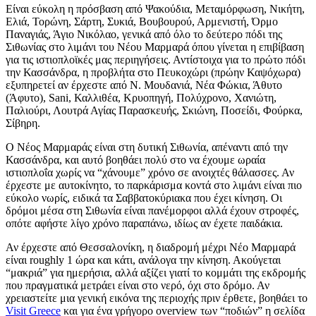
Είναι εύκολη η πρόσβαση από Ψακούδια, Μεταμόρφωση, Νικήτη,
Ελιά, Τορώνη, Σάρτη, Συκιά, Βουβουρού, Αρμενιστή, Όρμο
Παναγιάς, Άγιο Νικόλαο, γενικά από όλο το δεύτερο πόδι της
Σιθωνίας στο λιμάνι του Νέου Μαρμαρά όπου γίνεται η επιβίβαση
για τις ιστιοπλοϊκές μας περιηγήσεις. Αντίστοιχα για το πρώτο πόδι
την Κασσάνδρα, η προβλήτα στο Πευκοχώρι (πρώην Καψόχωρα)
εξυπηρετεί αν έρχεστε από Ν. Μουδανιά, Νέα Φώκια, Άθυτο
(Άφυτο), Sani, Καλλιθέα, Κρυοπηγή, Πολύχρονο, Χανιώτη,
Παλιούρι, Λουτρά Αγίας Παρασκευής, Σκιώνη, Ποσείδι, Φούρκα,
Σίβηρη.
Ο Νέος Μαρμαράς είναι στη δυτική Σιθωνία, απέναντι από την
Κασσάνδρα, και αυτό βοηθάει πολύ στο να έχουμε ωραία
ιστιοπλοΐα χωρίς να “χάνουμε” χρόνο σε ανοιχτές θάλασσες. Αν
έρχεστε με αυτοκίνητο, το παρκάρισμα κοντά στο λιμάνι είναι πιο
εύκολο νωρίς, ειδικά τα Σαββατοκύριακα που έχει κίνηση. Οι
δρόμοι μέσα στη Σιθωνία είναι πανέμορφοι αλλά έχουν στροφές,
οπότε αφήστε λίγο χρόνο παραπάνω, ιδίως αν έχετε παιδάκια.
Αν έρχεστε από Θεσσαλονίκη, η διαδρομή μέχρι Νέο Μαρμαρά
είναι roughly 1 ώρα και κάτι, ανάλογα την κίνηση. Ακούγεται
“μακριά” για ημερήσια, αλλά αξίζει γιατί το κομμάτι της εκδρομής
που πραγματικά μετράει είναι στο νερό, όχι στο δρόμο. Αν
χρειαστείτε μια γενική εικόνα της περιοχής πριν έρθετε, βοηθάει το
Visit Greece
και για ένα γρήγορο overview των “ποδιών” η σελίδα