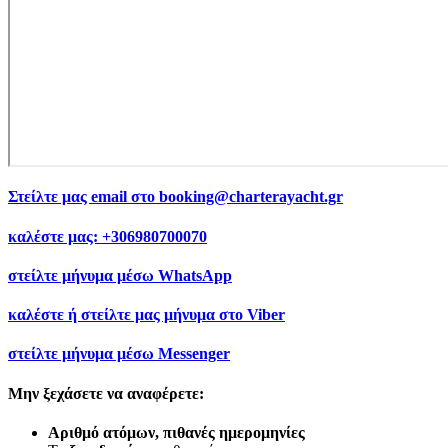
Στείλτε μας email στο
booking@charterayacht.gr
καλέστε μας:
+306980700070
στείλτε μήνυμα μέσω
WhatsApp
καλέστε ή στείλτε μας μήνυμα στο
Viber
στείλτε μήνυμα μέσω
Messenger
Μην ξεχάσετε να αναφέρετε:
Αριθμό ατόμων, πιθανές ημερομηνίες