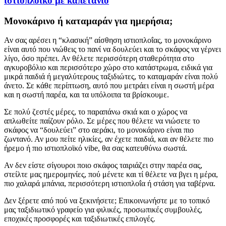
ιστιοπλοϊκό με καπετάνιο
Μονοκάρινο ή καταμαράν για ημερήσια;
Αν σας αρέσει η “κλασική” αίσθηση ιστιοπλοΐας, το μονοκάρινο
είναι αυτό που νιώθεις το πανί να δουλεύει και το σκάφος να γέρνει
λίγο, όσο πρέπει. Αν θέλετε περισσότερη σταθερότητα στο
αγκυροβόλιο και περισσότερο χώρο στο κατάστρωμα, ειδικά για
μικρά παιδιά ή μεγαλύτερους ταξιδιώτες, το καταμαράν είναι πολύ
άνετο. Σε κάθε περίπτωση, αυτό που μετράει είναι η σωστή μέρα
και η σωστή παρέα, και τα υπόλοιπα τα βρίσκουμε.
Σε πολύ ζεστές μέρες, το παραπάνω σκιά και ο χώρος να
απλωθείτε παίζουν ρόλο. Σε μέρες που θέλετε να νιώσετε το
σκάφος να “δουλεύει” στο αεράκι, το μονοκάρινο είναι πιο
ζωντανό. Αν μου πείτε ηλικίες, αν έχετε παιδιά, και αν θέλετε πιο
ήρεμο ή πιο ιστιοπλοϊκό vibe, θα σας κατευθύνω σωστά.
Αν δεν είστε σίγουροι ποιο σκάφος ταιριάζει στην παρέα σας,
στείλτε μας ημερομηνίες, πού μένετε και τί θέλετε να βγει η μέρα,
πιο χαλαρά μπάνια, περισσότερη ιστιοπλοΐα ή στάση για ταβέρνα.
Δεν ξέρετε από πού να ξεκινήσετε; Επικοινωνήστε με το τοπικό
μας ταξιδιωτικό γραφείο για φιλικές, προσωπικές συμβουλές,
εποχικές προσφορές και ταξιδιωτικές επιλογές.