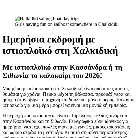
Girls having fun on sailboat somewhere in Chalkidiki
Ημερήσια εκδρομή με
ιστιοπλοϊκό στη Χαλκιδική
Με ιστιοπλοϊκό στην Κασσάνδρα ή τη
Σιθωνία το καλοκαίρι του 2026!
Μια μέρα με ιστιοπλοϊκό στη Χαλκιδική είναι από αυτές που τις
θυμάσαι για χρόνια. Πεύκο μέχρι τη θάλασσα, τιρκουάζ νερά και
ησυχία όταν σβήνει η μηχανή και δουλεύει μόνο ο αέρας. Κάνοντας
ιστιοπλοΐα για μια μέρα μπορεί να είναι μια μοναδική εμπειρία.
Η περιοχή που κινούμαστε είναι ο Τορωναίος κόλπος, ανάμεσα
στην Κασσάνδρα και τη Σιθωνία. Γεωγραφικά είναι ιδανικός για
ημερήσιο, γιατί έχει πολλές απάνεμες γωνιές, μικρές αποστάσεις
και ωραίο αεράκι το μεσημέρι. Κι αυτό σημαίνει περισσότερος
χρόνος για μπάνιο και πανί, λιγότερος χρόνος για “πήγαινε έλα”.