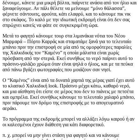
δένουμε, κάνετε μια μικρή βόλτα, παίρνετε ανάσα από τον ήλιο και
ξαναφεύγουμε. Αν πάλι θέλετε να μείνουμε “μόνο θάλασσα”,
φέρνετε σάντουιτς, φρούτα, κάτι ελαφρύ, και το κάνουμε πικ νικ
στο σκάφος. Το καλό με την ιδιωτική εκδρομή είναι ότι δεν σας
σπρώχνει κανείς να φάτε σε συγκεκριμένη ώρα.
Μετά το φαγητό κάνουμε τουρ στα λιμανάκια νότια του Νέου
Μαρμαρά – Πόρτο Καρράς και σταματάμε ξανά για το τελευταίο
μπάνιο πριν την επιστροφή σε μία από τις ομορφότερες παραλίες
της Χαλκιδικής τον “Καμένο” η οποία μάλιστα είναι χωρίς
πρόσβαση από την στεριά. Εκεί συνήθως το νερό παίρνει αυτό το
πράσινο-γαλάζιο χρώμα όταν είναι ψηλά ο ήλιος, και με τα πεύκα
από πάνω βγάζει φωτογραφίες που μοιάζουν σαν νησί.
Ο “Καμένος” είναι από τα δυνατά χαρτιά της μέρας γιατί έχει αυτό
το κλασικό Χαλκιδική look. Πράσινο μέχρι κάτω, καθαρό νερό,
και μια αίσθηση ότι είστε σε μέρος που δεν το πιάνεις με πετσέτα
και ομπρέλα. Εκεί συνήθως κάνουμε το τελευταίο χαλαρό μπάνιο,
πριν πάρουμε τον δρόμο της επιστροφής με το απογευματινό
αεράκι.
Το πρόγραμμα της εκδρομής μπορεί να αλλάξει λόγω καιρού ή αν
οι καλεσμένοι έχουν διάθεση για κάτι διαφορετικό.
π. χ. μπορεί να μην γίνει στάση για φαγητό και να κάνουμε