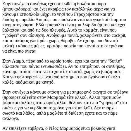
Στην συνέχεια συνήθως έχει σηκωθεί η θαλάσσια αύρα
(μπουκαδούρα) και έχει ακριβώς τον κατάλληλο αέρα για να
κάνουμε ιστιοπλοΐα μέχρι το νησί του Γεροχρήστου και την
διάσημη παραλία Λαιμός που επισκέπτονται και γνωστοί σταρ του
κινηματογράφου. Εδώ η παραλία είναι μια λωρίδα άμμου και έχει
θάλασσα και από τις δύο πλευρές. Αυτό το κομμάτι είναι που
“γράφει” σαν αίσθηση. Ανοίγουμε πανιά, χαλαρώνετε στο cockpit,
και το σκάφος γλιστράει χωρίς θόρυβο. Αν έχουμε πιο δυνατό
μελτέμι κάποιες μέρες, κρατάμε πορεία πιο κοντά στη στεριά για
να είναι πιο άνετα.
Στον Λαιμό, πέρα από το ωραίο τοπίο, έχει και αυτή την “διπλή”
θάλασσα που πάντα εντυπωσιάζει. Αν το επιτρέπουν οι συνθήκες,
κάνουμε στάση ώστε να το χαρείτε σωστά, χωρίς να βιαζόμαστε.
Και για φωτογραφίες είναι από τα σημεία που βγαίνουν εύκολα
καλές, ακόμα και με κινητό.
Στην συνέχεια κάνουμε στάση για μεσημεριανό φαγητό σε ταβέρνα
(προαιρετικά) είτε στον Μαρμαρά είτε αλλού. Άλλοι προτιμούν
ψάρι και σαλάτες στο χωριό, άλλοι θέλουν κάτι πιο “γρήγορο” στο
σκάφος για να κερδίσουμε χρόνο για ιστιοπλοΐα. Δεν υπάρχει
σωστό και λάθος, απλά μας λέτε τί διάθεση έχετε και το πάμε
ανάλογα.
Αν επιλέξετε ταβέρνα, ο Νέος Μαρμαράς είναι βολικός γιατί