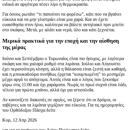
ειδικά αν αργότερα πέσει λίγο η θερμοκρασία.
Για όσους ρωτάνε “τι παπούτσι να φορέσω”, κάτι που να βγαίνει
εύκολα και να μην γλιστράει είναι μια χαρά. Και αν έχετε
ευαισθησία στον ήλιο, καλύτερα να βάλετε αντηλιακό πριν μπείτε
στο σκάφος. Μετά, με αλάτι και νερά, όλο και κάτι ξεχνιέται.
Μερικά πρακτικά για την εποχή και την αίσθηση
της μέρας
Ιούνιο και Σεπτέμβριο ο Τορωναίος είναι πιο ήσυχος, με λιγότερα
σκάφη και πιο χαλαρό ρυθμό στα λιμάνια. Ιούλιο και Αύγουστο
έχει περισσότερη κίνηση, αλλά η θάλασσα είναι ζεστή και καθαρή,
και η μπουκαδούρα συνήθως έρχεται “κουμπωμένη” το μεσημέρι
μέχρι αργά το απόγευμα. Αυτός είναι και ο λόγος που ξεκινάμε
γύρω στις 11:00 και όχι χαράματα. Νωρίς το πρωί συχνά είναι λάδι,
τέλειο για πρώτο μπάνιο, αλλά όχι για ιστιοπλοΐα.
Αν κανονίζετε διακοπές σε αργίες, να ξέρετε ότι οι δρόμοι, οι
ταβέρνες και τα λιμάνια γεμίζουν πιο εύκολα. Για τις ημερομηνίες
του Ορθόδοξου Πάσχα δείτε
Κυρ, 12 Απρ 2026
και για το τριήμερο του Αγίου Πνεύματος δείτε