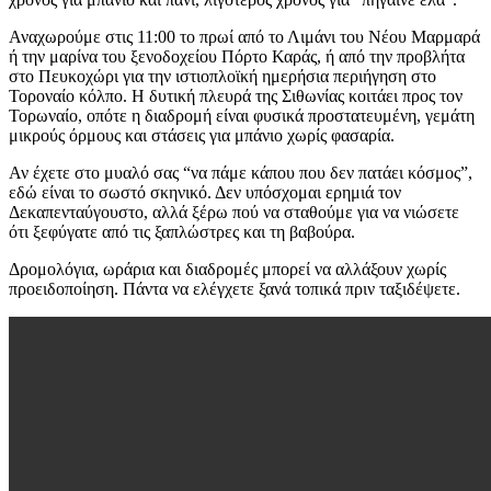
Αναχωρούμε στις 11:00 το πρωί από το Λιμάνι του Νέου Μαρμαρά
ή την μαρίνα του ξενοδοχείου Πόρτο Καράς, ή από την προβλήτα
στο Πευκοχώρι για την ιστιοπλοϊκή ημερήσια περιήγηση στο
Τοροναίο κόλπο. Η δυτική πλευρά της Σιθωνίας κοιτάει προς τον
Τορωναίο, οπότε η διαδρομή είναι φυσικά προστατευμένη, γεμάτη
μικρούς όρμους και στάσεις για μπάνιο χωρίς φασαρία.
Αν έχετε στο μυαλό σας “να πάμε κάπου που δεν πατάει κόσμος”,
εδώ είναι το σωστό σκηνικό. Δεν υπόσχομαι ερημιά τον
Δεκαπενταύγουστο, αλλά ξέρω πού να σταθούμε για να νιώσετε
ότι ξεφύγατε από τις ξαπλώστρες και τη βαβούρα.
Δρομολόγια, ωράρια και διαδρομές μπορεί να αλλάξουν χωρίς
προειδοποίηση. Πάντα να ελέγχετε ξανά τοπικά πριν ταξιδέψετε.