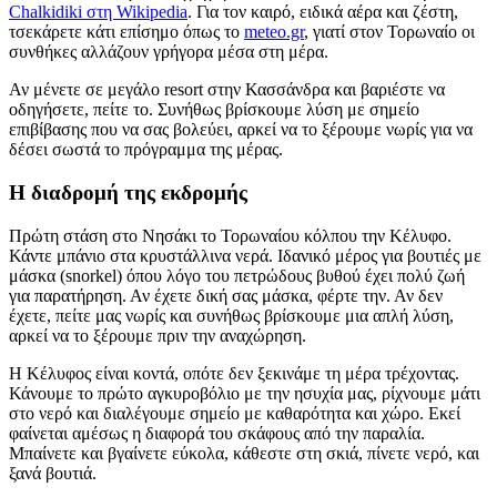
Chalkidiki στη Wikipedia
. Για τον καιρό, ειδικά αέρα και ζέστη,
τσεκάρετε κάτι επίσημο όπως το
meteo.gr
, γιατί στον Τορωναίο οι
συνθήκες αλλάζουν γρήγορα μέσα στη μέρα.
Αν μένετε σε μεγάλο resort στην Κασσάνδρα και βαριέστε να
οδηγήσετε, πείτε το. Συνήθως βρίσκουμε λύση με σημείο
επιβίβασης που να σας βολεύει, αρκεί να το ξέρουμε νωρίς για να
δέσει σωστά το πρόγραμμα της μέρας.
Η διαδρομή της εκδρομής
Πρώτη στάση στο Νησάκι το Τορωναίου κόλπου την Κέλυφο.
Κάντε μπάνιο στα κρυστάλλινα νερά. Ιδανικό μέρος για βουτιές με
μάσκα (snorkel) όπου λόγο του πετρώδους βυθού έχει πολύ ζωή
για παρατήρηση. Αν έχετε δική σας μάσκα, φέρτε την. Αν δεν
έχετε, πείτε μας νωρίς και συνήθως βρίσκουμε μια απλή λύση,
αρκεί να το ξέρουμε πριν την αναχώρηση.
Η Κέλυφος είναι κοντά, οπότε δεν ξεκινάμε τη μέρα τρέχοντας.
Κάνουμε το πρώτο αγκυροβόλιο με την ησυχία μας, ρίχνουμε μάτι
στο νερό και διαλέγουμε σημείο με καθαρότητα και χώρο. Εκεί
φαίνεται αμέσως η διαφορά του σκάφους από την παραλία.
Μπαίνετε και βγαίνετε εύκολα, κάθεστε στη σκιά, πίνετε νερό, και
ξανά βουτιά.