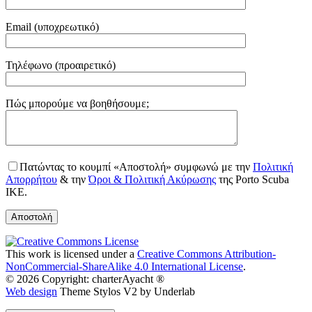
Email (υποχρεωτικό)
Τηλέφωνο (προαιρετικό)
Gender
Πώς μπορούμε να βοηθήσουμε;
Πατώντας το κουμπί «Αποστολή» συμφωνώ με την
Πολιτική
Απορρήτου
& την
Όροι & Πολιτική Ακύρωσης
της Porto Scuba
IKE.
This work is licensed under a
Creative Commons Attribution-
NonCommercial-ShareAlike 4.0 International License
.
© 2026 Copyright: charterAyacht ®
Web design
Theme Stylos V2 by Underlab