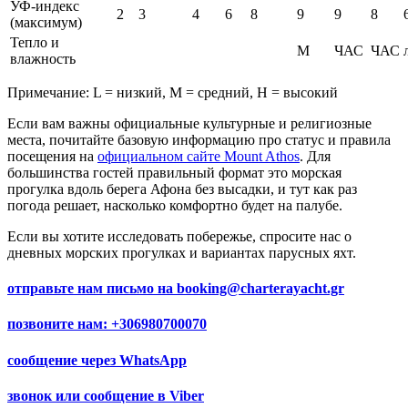
УФ-индекс
2
3
4
6
8
9
9
8
(максимум)
Тепло и
М
ЧАС
ЧАС
влажность
Примечание: L = низкий, M = средний, H = высокий
Если вам важны официальные культурные и религиозные
места, почитайте базовую информацию про статус и правила
посещения на
официальном сайте Mount Athos
. Для
большинства гостей правильный формат это морская
прогулка вдоль берега Афона без высадки, и тут как раз
погода решает, насколько комфортно будет на палубе.
Если вы хотите исследовать побережье, спросите нас о
дневных морских прогулках и вариантах парусных яхт.
отправьте нам письмо на
booking@charterayacht.gr
позвоните нам:
+306980700070
сообщение через
WhatsApp
звонок или сообщение в
Viber