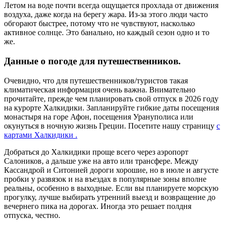
Летом на воде почти всегда ощущается прохлада от движения
воздуха, даже когда на берегу жара. Из-за этого люди часто
обгорают быстрее, потому что не чувствуют, насколько
активное солнце. Это банально, но каждый сезон одно и то
же.
Данные о погоде для путешественников.
Очевидно, что для путешественников/туристов такая
климатическая информация очень важна. Внимательно
прочитайте, прежде чем планировать свой отпуск в 2026 году
на курорте Халкидики. Запланируйте гибкие даты посещения
монастыря на горе Афон, посещения Урануполиса или
окунуться в ночную жизнь Греции. Посетите нашу страницу
с
картами Халкидики .
Добраться до Халкидики проще всего через аэропорт
Салоников, а дальше уже на авто или трансфере. Между
Кассандрой и Ситонией дороги хорошие, но в июле и августе
пробки у развязок и на въездах в популярные зоны вполне
реальны, особенно в выходные. Если вы планируете морскую
прогулку, лучше выбирать утренний выезд и возвращение до
вечернего пика на дорогах. Иногда это решает полдня
отпуска, честно.