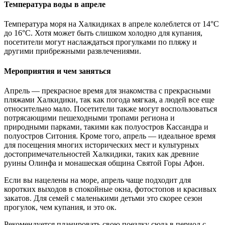
Температура воды в апреле
Температура моря на Халкидиках в апреле колеблется от 14°C
до 16°C. Хотя может быть слишком холодно для купания,
посетители могут наслаждаться прогулками по пляжу и
другими прибрежными развлечениями.
Мероприятия и чем заняться
Апрель — прекрасное время для знакомства с прекрасными
пляжами Халкидики, так как погода мягкая, а людей все еще
относительно мало. Посетители также могут воспользоваться
потрясающими пешеходными тропами региона и
природными парками, такими как полуостров Кассандра и
полуостров Ситония. Кроме того, апрель — идеальное время
для посещения многих исторических мест и культурных
достопримечательностей Халкидики, таких как древние
руины Олинфа и монашеская община Святой Горы Афон.
Если вы нацелены на море, апрель чаще подходит для
коротких выходов в спокойные окна, фотостопов и красивых
закатов. Для семей с маленькими детьми это скорее сезон
прогулок, чем купания, и это ок.
Рекомендуется планировать свою поездку сюда в период с