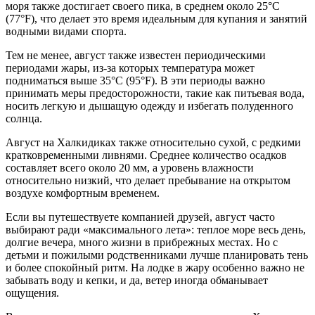
моря также достигает своего пика, в среднем около 25°C
(77°F), что делает это время идеальным для купания и занятий
водными видами спорта.
Тем не менее, август также известен периодическими
периодами жары, из-за которых температура может
подниматься выше 35°C (95°F). В эти периоды важно
принимать меры предосторожности, такие как питьевая вода,
носить легкую и дышащую одежду и избегать полуденного
солнца.
Август на Халкидиках также относительно сухой, с редкими
кратковременными ливнями. Среднее количество осадков
составляет всего около 20 мм, а уровень влажности
относительно низкий, что делает пребывание на открытом
воздухе комфортным временем.
Если вы путешествуете компанией друзей, август часто
выбирают ради «максимального лета»: теплое море весь день,
долгие вечера, много жизни в прибрежных местах. Но с
детьми и пожилыми родственниками лучше планировать тень
и более спокойный ритм. На лодке в жару особенно важно не
забывать воду и кепки, и да, ветер иногда обманывает
ощущения.