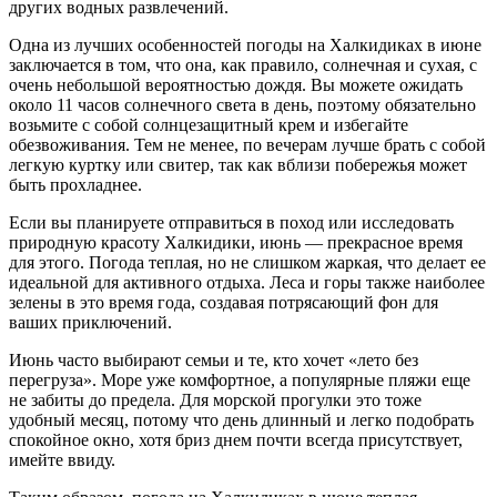
других водных развлечений.
Одна из лучших особенностей погоды на Халкидиках в июне
заключается в том, что она, как правило, солнечная и сухая, с
очень небольшой вероятностью дождя. Вы можете ожидать
около 11 часов солнечного света в день, поэтому обязательно
возьмите с собой солнцезащитный крем и избегайте
обезвоживания. Тем не менее, по вечерам лучше брать с собой
легкую куртку или свитер, так как вблизи побережья может
быть прохладнее.
Если вы планируете отправиться в поход или исследовать
природную красоту Халкидики, июнь — прекрасное время
для этого. Погода теплая, но не слишком жаркая, что делает ее
идеальной для активного отдыха. Леса и горы также наиболее
зелены в это время года, создавая потрясающий фон для
ваших приключений.
Июнь часто выбирают семьи и те, кто хочет «лето без
перегруза». Море уже комфортное, а популярные пляжи еще
не забиты до предела. Для морской прогулки это тоже
удобный месяц, потому что день длинный и легко подобрать
спокойное окно, хотя бриз днем почти всегда присутствует,
имейте ввиду.