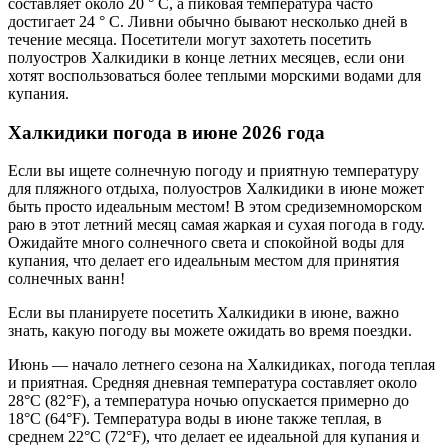
составляет около 20 ° C, а пиковая температура часто
достигает 24 ° C. Ливни обычно бывают несколько дней в
течение месяца. Посетители могут захотеть посетить
полуостров Халкидики в конце летних месяцев, если они
хотят воспользоваться более теплыми морскими водами для
купания.
Халкидики погода в июне 2026 года
Если вы ищете солнечную погоду и приятную температуру
для пляжного отдыха, полуостров Халкидики в июне может
быть просто идеальным местом! В этом средиземноморском
раю в этот летний месяц самая жаркая и сухая погода в году.
Ожидайте много солнечного света и спокойной воды для
купания, что делает его идеальным местом для принятия
солнечных ванн!
Если вы планируете посетить Халкидики в июне, важно
знать, какую погоду вы можете ожидать во время поездки.
Июнь — начало летнего сезона на Халкидиках, погода теплая
и приятная. Средняя дневная температура составляет около
28°C (82°F), а температура ночью опускается примерно до
18°C ​​(64°F). Температура воды в июне также теплая, в
среднем 22°C (72°F), что делает ее идеальной для купания и