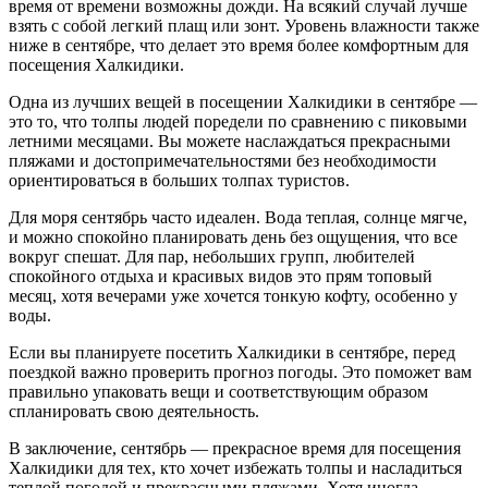
время от времени возможны дожди. На всякий случай лучше
взять с собой легкий плащ или зонт. Уровень влажности также
ниже в сентябре, что делает это время более комфортным для
посещения Халкидики.
Одна из лучших вещей в посещении Халкидики в сентябре —
это то, что толпы людей поредели по сравнению с пиковыми
летними месяцами. Вы можете наслаждаться прекрасными
пляжами и достопримечательностями без необходимости
ориентироваться в больших толпах туристов.
Для моря сентябрь часто идеален. Вода теплая, солнце мягче,
и можно спокойно планировать день без ощущения, что все
вокруг спешат. Для пар, небольших групп, любителей
спокойного отдыха и красивых видов это прям топовый
месяц, хотя вечерами уже хочется тонкую кофту, особенно у
воды.
Если вы планируете посетить Халкидики в сентябре, перед
поездкой важно проверить прогноз погоды. Это поможет вам
правильно упаковать вещи и соответствующим образом
спланировать свою деятельность.
В заключение, сентябрь — прекрасное время для посещения
Халкидики для тех, кто хочет избежать толпы и насладиться
теплой погодой и прекрасными пляжами. Хотя иногда