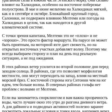
ураганной силы в южной части Эгейского моря). Они сильно
влияют на Халкидики, особенно на восточное побережье
полуострова. В мае и июне мельтеми на Халкидиках мягкий,
как и в сентябре и октябре. Ближайший крупный город,
Салоники, не подвержен влиянию Мелтеми или погоды на
Халкидиках в целом, так как находится в другой
климатической системе.
С точки зрения капитана, Мелтеми это не «плохо» и не
«хорошо». Это просто фактор маршрута. На парусе он может
быть приятным, на моторной яхте дает свежесть, но на
открытых восточных участках добавляет волну. Поэтому мы
всегда выбираем сторону и план на день под реальную
ситуацию, а не под ожидания.
В этих районах ветер усилится во второй половине дня перед
заходом солнца. В районах, где это позволяет морфология
местности, они могут переходить на запад, влияя на местный
морской бриз. С восточной стороны юга Ситонии чем на юг
идем, тем больше волны. В северных районах гольфа нет
проблем с волнами от Мелтеми.
Если вы занимаетесь снорклингом и вам важна прозрачность
воды, часто лучшее окно это утро до разгона дневного ветра.
А для дайвинга и подводных активностей полезно заранее
посмотреть локальные условия и точки входа, например через