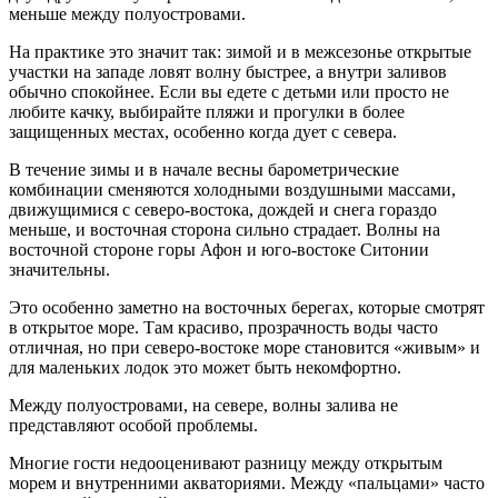
меньше между полуостровами.
На практике это значит так: зимой и в межсезонье открытые
участки на западе ловят волну быстрее, а внутри заливов
обычно спокойнее. Если вы едете с детьми или просто не
любите качку, выбирайте пляжи и прогулки в более
защищенных местах, особенно когда дует с севера.
В течение зимы и в начале весны барометрические
комбинации сменяются холодными воздушными массами,
движущимися с северо-востока, дождей и снега гораздо
меньше, и восточная сторона сильно страдает. Волны на
восточной стороне горы Афон и юго-востоке Ситонии
значительны.
Это особенно заметно на восточных берегах, которые смотрят
в открытое море. Там красиво, прозрачность воды часто
отличная, но при северо-востоке море становится «живым» и
для маленьких лодок это может быть некомфортно.
Между полуостровами, на севере, волны залива не
представляют особой проблемы.
Многие гости недооценивают разницу между открытым
морем и внутренними акваториями. Между «пальцами» часто