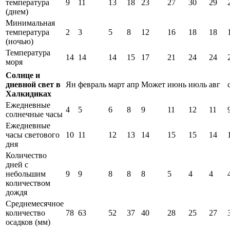
температура
9
11
13
18
23
27
30
29
(днем)
Минимальная
температура
2
3
5
8
12
16
18
18
(ночью)
Температура
14
14
14
15
17
21
24
24
моря
Солнце и
дневной свет в
Ян
февраль
март
апр
Может
июнь
июль
авг
Халкидиках
Ежедневные
4
5
6
8
9
11
12
11
солнечные часы
Ежедневные
часы светового
10
11
12
13
14
15
15
14
дня
Количество
дней с
небольшим
9
9
8
8
8
5
4
4
количеством
дождя
Среднемесячное
количество
78
63
52
37
40
28
25
27
осадков (мм)