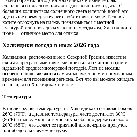
Таким образом, погода на Халкидиках в июне теплая,
солнечная и идеально подходит для активного отдыха. С
большим количеством солнечного света и теплой водой это
идеальное время для тех, кто любит пляж и море. Если вы
хотите отдохнуть на пляже, познакомиться с местной
культурой или насладиться активным отдыхом, Халкидики в
июне — отличное место для отдыха.
Халкидики погода в июле 2026 года
Халкидики, расположенные в Северной Греции, известны
своими прекрасными пляжами, кристально чистой водой и
идеальной средиземноморской погодой. Летние месяцы,
особенно июль, являются самым загруженным и популярным
временем для посещения региона. Вот что вы можете ожидать
от погоды на Халкидиках в июле.
Температура
В июле средняя температура на Халкидиках составляет около
26°C (79°F), а дневные температуры часто достигают 30°C
(86°F) и выше. Ночная температура обычно держится около
20°C (68°F), что делает ее приятной для вечерних прогулок
или обедов на свежем воздухе.