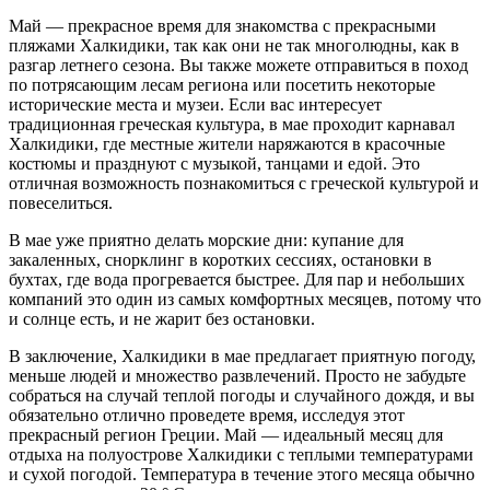
Май — прекрасное время для знакомства с прекрасными
пляжами Халкидики, так как они не так многолюдны, как в
разгар летнего сезона. Вы также можете отправиться в поход
по потрясающим лесам региона или посетить некоторые
исторические места и музеи. Если вас интересует
традиционная греческая культура, в мае проходит карнавал
Халкидики, где местные жители наряжаются в красочные
костюмы и празднуют с музыкой, танцами и едой. Это
отличная возможность познакомиться с греческой культурой и
повеселиться.
В мае уже приятно делать морские дни: купание для
закаленных, снорклинг в коротких сессиях, остановки в
бухтах, где вода прогревается быстрее. Для пар и небольших
компаний это один из самых комфортных месяцев, потому что
и солнце есть, и не жарит без остановки.
В заключение, Халкидики в мае предлагает приятную погоду,
меньше людей и множество развлечений. Просто не забудьте
собраться на случай теплой погоды и случайного дождя, и вы
обязательно отлично проведете время, исследуя этот
прекрасный регион Греции. Май — идеальный месяц для
отдыха на полуострове Халкидики с теплыми температурами
и сухой погодой. Температура в течение этого месяца обычно