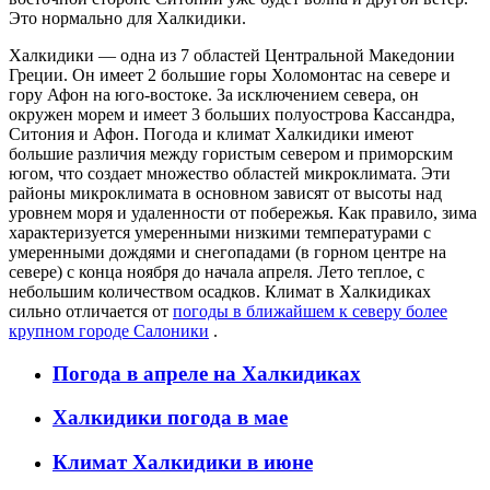
Это нормально для Халкидики.
Халкидики — одна из 7 областей Центральной Македонии
Греции. Он имеет 2 большие горы Холомонтас на севере и
гору Афон на юго-востоке. За исключением севера, он
окружен морем и имеет 3 больших полуострова Кассандра,
Ситония и Афон. Погода и климат Халкидики имеют
большие различия между гористым севером и приморским
югом, что создает множество областей микроклимата. Эти
районы микроклимата в основном зависят от высоты над
уровнем моря и удаленности от побережья. Как правило, зима
характеризуется умеренными низкими температурами с
умеренными дождями и снегопадами (в горном центре на
севере) с конца ноября до начала апреля. Лето теплое, с
небольшим количеством осадков. Климат в Халкидиках
сильно отличается от
погоды в ближайшем к северу более
крупном городе Салоники
.
Погода в апреле на Халкидиках
Халкидики погода в мае
Климат Халкидики в июне