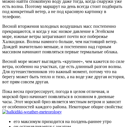
можно найти спокойную воду даже тогда, когда снаружи уже
есть волна. Поэтому маршрут на день всегда стоит подбирать
под конкретный ветер, а не под красивую картинку в
телефоне.
Весной вторжения холодных воздушных масс постепенно
прекращаются, и когда у нас низкое давление в Эгейском
море, южные ветры затрагивают почти все побережье
Халкидики. Волны намного больше, чем настоящий ветер.
Дождей значительно меньше, и постепенно над горным
массивом начинают появляться первые термальные облака.
Весной море может выглядеть «крупнее», чем кажется по силе
ветра, особенно на участках, где есть длинный разгон волны.
Для путешественников это важный момент, потому что на
берегу может быть тепло и тихо, а на воде уже другая история,
вот прям совсем другая.
Пока весна прогрессирует, погода в целом отличная, и
морской бриз начинает появляться в основном в дневные
часы. Этот морской бриз является местным ветром и зависит
от особенностей каждого района. Некоторые общие свойства:
его максимум приходится на полдень-раннее утро
он останавливается с закатом