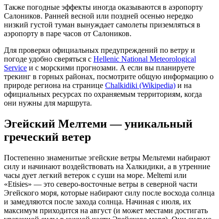
Также погодные эффекты иногда оказываются в аэропорту
Салоников. Ранней весной или поздней осенью нередко
низкий густой туман вынуждает самолеты приземляться в
аэропорту в паре часов от Салоников.
Для проверки официальных предупреждений по ветру и
погоде удобно сверяться с
Hellenic National Meteorological
Service
и с морскими прогнозами. А если вы планируете
трекинг в горных районах, посмотрите общую информацию о
природе региона на странице
Chalkidiki (Wikipedia)
и на
официальных ресурсах по охраняемым территориям, когда
они нужны для маршрута.
Эгейский Мелтеми — уникальный
греческий ветер
Постепенно знаменитые эгейские ветры Мельтеми набирают
силу и начинают воздействовать на Халкидики, а в утренние
часы дует легкий ветерок с суши на море. Meltemi или
«Etisies» — это северо-восточные ветры в северной части
Эгейского моря, которые набирают силу после восхода солнца
и замедляются после захода солнца. Начиная с июля, их
максимум приходится на август (и может местами достигать