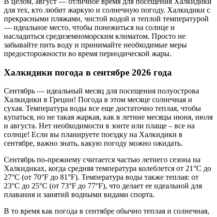
В целом, август — отличное время для посещения Халкидики
для тех, кто любит жаркую и солнечную погоду. Халкидики с
прекрасными пляжами, чистой водой и теплой температурой
— идеальное место, чтобы понежиться на солнце и
насладиться средиземноморским климатом. Просто не
забывайте пить воду и принимайте необходимые меры
предосторожности во время периодической жары.
Халкидики погода в сентябре 2026 года
Сентябрь — идеальный месяц для посещения полуострова
Халкидики в Греции! Погода в этом месяце солнечная и
сухая. Температура воды все еще достаточно теплая, чтобы
купаться, но не такая жаркая, как в летние месяцы июня, июля
и августа. Нет необходимости в зонте или плаще – все на
солнце! Если вы планируете поездку на Халкидики в
сентябре, важно знать, какую погоду можно ожидать.
Сентябрь по-прежнему считается частью летнего сезона на
Халкидиках, когда средняя температура колеблется от 21°C до
27°C (от 70°F до 81°F). Температура воды также теплая: от
23°C до 25°C (от 73°F до 77°F), что делает ее идеальной для
плавания и занятий водными видами спорта.
В то время как погода в сентябре обычно теплая и солнечная,