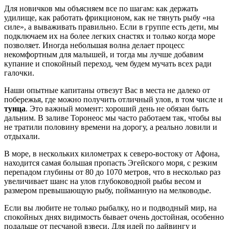
Для новичков мы объясняем все по шагам: как держать
удилище, как работать фрикционом, как не тянуть рыбу «на
силе», а вываживать правильно. Если в группе есть дети, мы
подключаем их на более легких снастях и только когда море
позволяет. Иногда небольшая волна делает процесс
некомфортным для малышей, и тогда мы лучше добавим
купание и спокойный переход, чем будем мучать всех ради
галочки.
Наши опытные капитаны отвезут Вас в места не далеко от
побережья, где можно получить отличный улов, в том числе и
тунца
. Это важный момент: хороший день не обязан быть
дальним. В заливе Торонеос мы часто работаем так, чтобы вы
не тратили половину времени на дорогу, а реально ловили и
отдыхали.
В море, в нескольких километрах к северо-востоку от Афона,
находится самая большая пропасть Эгейского моря, с резким
перепадом глубины от 80 до 1070 метров, что в несколько раз
увеличивает шанс на улов глубоководной рыбы весом и
размером превышающую рыбу, пойманную на мелководье.
Если вы любите не только рыбалку, но и подводный мир, на
спокойных днях видимость бывает очень достойная, особенно
подальше от песчаной взвеси. Для идей по дайвингу и