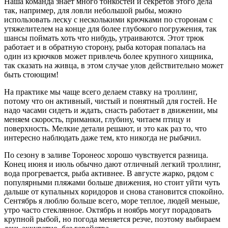
Наша команда знает много тонкостей и секретов этого дела
так, например, для ловли небольшой рыбы, можно
использовать леску с несколькими крючками по сторонам с
утяжелителем на конце для более глубокого погружения, так
шансы поймать хоть что нибудь, утраиваются. Этот трюк
работает и в обратную сторону, рыба которая попалась на
один из крючков может привлечь более крупного хищника,
так сказать на живца, в этом случае улов действительно может
быть стоющим!
На практике мы чаще всего делаем ставку на троллинг,
потому что он активный, чистый и понятный для гостей. Не
надо часами сидеть и ждать, снасть работает в движении, мы
меняем скорость, приманки, глубину, читаем птицу и
поверхность. Мелкие детали решают, и это как раз то, что
интересно наблюдать даже тем, кто никогда не рыбачил.
По сезону в заливе Торонеос хорошо чувствуется разница.
Конец июня и июль обычно дают отличный легкий троллинг,
вода прогревается, рыба активнее. В августе жарко, рядом с
популярными пляжами больше движения, но стоит уйти чуть
дальше от купальных коридоров и снова становится спокойно.
Сентябрь я люблю больше всего, море теплое, людей меньше,
утро часто стеклянное. Октябрь и ноябрь могут порадовать
крупной рыбой, но погода меняется резче, поэтому выбираем