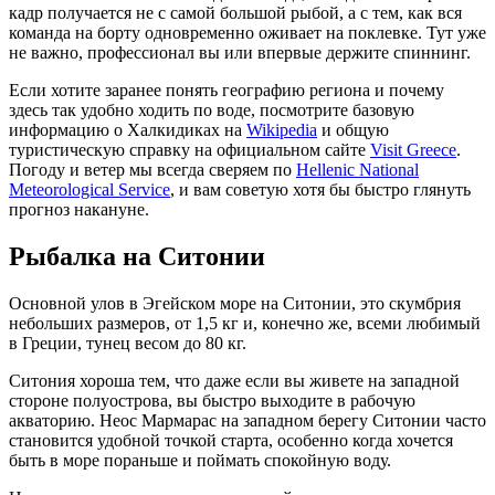
кадр получается не с самой большой рыбой, а с тем, как вся
команда на борту одновременно оживает на поклевке. Тут уже
не важно, профессионал вы или впервые держите спиннинг.
Если хотите заранее понять географию региона и почему
здесь так удобно ходить по воде, посмотрите базовую
информацию о Халкидиках на
Wikipedia
и общую
туристическую справку на официальном сайте
Visit Greece
.
Погоду и ветер мы всегда сверяем по
Hellenic National
Meteorological Service
, и вам советую хотя бы быстро глянуть
прогноз накануне.
Рыбалка на Ситонии
Основной улов в Эгейском море на Ситонии, это скумбрия
небольших размеров, от 1,5 кг и, конечно же, всеми любимый
в Греции, тунец весом до 80 кг.
Ситония хороша тем, что даже если вы живете на западной
стороне полуострова, вы быстро выходите в рабочую
акваторию. Неос Мармарас на западном берегу Ситонии часто
становится удобной точкой старта, особенно когда хочется
быть в море пораньше и поймать спокойную воду.