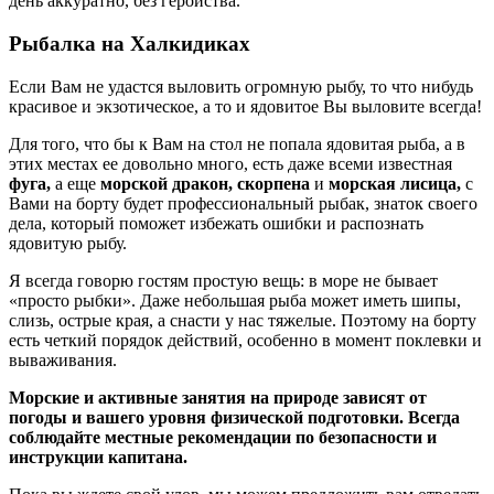
день аккуратно, без геройства.
Рыбалка на Халкидиках
Если Вам не удастся выловить огромную рыбу, то что нибудь
красивое и экзотическое, а то и ядовитое Вы выловите всегда!
Для того, что бы к Вам на стол не попала ядовитая рыба, а в
этих местах ее довольно много, есть даже всеми известная
фуга,
а еще
морской дракон, скорпена
и
морская лисица,
с
Вами на борту будет профессиональный рыбак, знаток своего
дела, который поможет избежать ошибки и распознать
ядовитую рыбу.
Я всегда говорю гостям простую вещь: в море не бывает
«просто рыбки». Даже небольшая рыба может иметь шипы,
слизь, острые края, а снасти у нас тяжелые. Поэтому на борту
есть четкий порядок действий, особенно в момент поклевки и
вываживания.
Морские и активные занятия на природе зависят от
погоды и вашего уровня физической подготовки. Всегда
соблюдайте местные рекомендации по безопасности и
инструкции капитана.