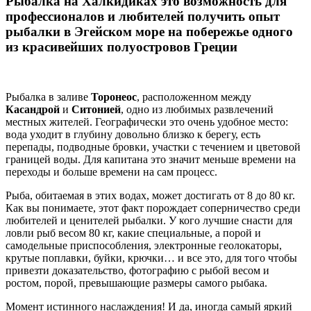
Рыбалка на Халкидиках это возможность для
профессионалов и любителей получить опыт
рыбалки в Эгейском море на побережье одного
из красивейших полуостровов Греции
Рыбалка в заливе
Торонеос
, расположенном между
Касандрой
и
Ситонией
, одно из любимых развлечений
местных жителей. Географически это очень удобное место:
вода уходит в глубину довольно близко к берегу, есть
перепады, подводные бровки, участки с течением и цветовой
границей воды. Для капитана это значит меньше времени на
переходы и больше времени на сам процесс.
Рыба, обитаемая в этих водах, может достигать от 8 до 80 кг.
Как вы понимаете, этот факт порождает соперничество среди
любителей и ценителей рыбалки. У кого лучшие снасти для
ловли рыб весом 80 кг, какие специальные, а порой и
самодельные приспособления, электронные геолокаторы,
крутые поплавки, буйки, крючки… и все это, для того чтобы
привезти доказательство, фотографию с рыбой весом и
ростом, порой, превышающие размеры самого рыбака.
Момент истинного наслаждения! И да, иногда самый яркий