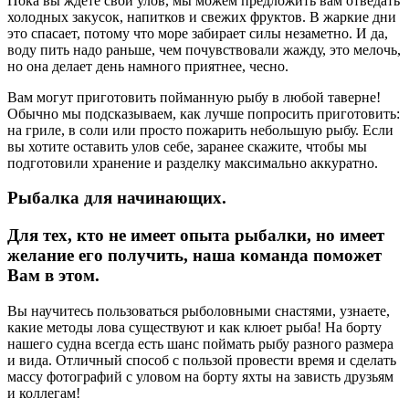
Пока вы ждете свой улов, мы можем предложить вам отведать
холодных закусок, напитков и свежих фруктов. В жаркие дни
это спасает, потому что море забирает силы незаметно. И да,
воду пить надо раньше, чем почувствовали жажду, это мелочь,
но она делает день намного приятнее, чесно.
Вам могут приготовить пойманную рыбу в любой таверне!
Обычно мы подсказываем, как лучше попросить приготовить:
на гриле, в соли или просто пожарить небольшую рыбу. Если
вы хотите оставить улов себе, заранее скажите, чтобы мы
подготовили хранение и разделку максимально аккуратно.
Рыбалка для начинающих.
Для тех, кто не имеет опыта рыбалки, но имеет
желание его получить, наша команда поможет
Вам в этом.
Вы научитесь пользоваться рыболовными снастями, узнаете,
какие методы лова существуют и как клюет рыба! На борту
нашего судна всегда есть шанс поймать рыбу разного размера
и вида. Отличный способ с пользой провести время и сделать
массу фотографий с уловом на борту яхты на зависть друзьям
и коллегам!