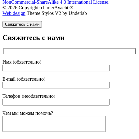
NonCommercial-ShareAlike 4.0 International License
.
© 2026 Copyright: charterAyacht ®
Web design
Theme Stylos V2 by Underlab
Свяжитесь с нами
Свяжитесь с нами
Имя (обязательно)
E-mail (обязательно)
Телефон (необязательно)
Gender
Чем мы можем помочь?