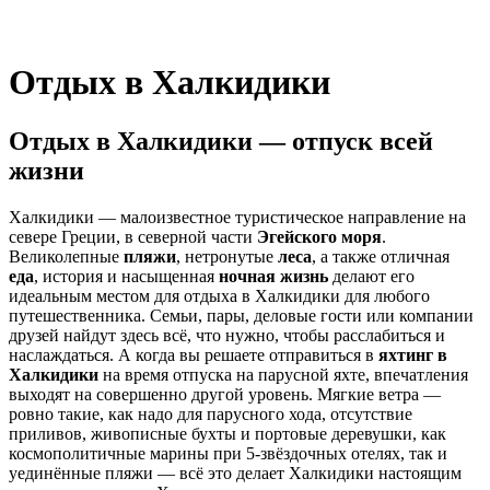
Отдых в Халкидики
Отдых в Халкидики — отпуск всей
жизни
Халкидики — малоизвестное туристическое направление на
севере Греции, в северной части
Эгейского моря
.
Великолепные
пляжи
, нетронутые
леса
, а также отличная
еда
, история и насыщенная
ночная жизнь
делают его
идеальным местом для отдыха в Халкидики для любого
путешественника. Семьи, пары, деловые гости или компании
друзей найдут здесь всё, что нужно, чтобы расслабиться и
наслаждаться. А когда вы решаете отправиться в
яхтинг в
Халкидики
на время отпуска на парусной яхте, впечатления
выходят на совершенно другой уровень. Мягкие ветра —
ровно такие, как надо для парусного хода, отсутствие
приливов, живописные бухты и портовые деревушки, как
космополитичные марины при 5‑звёздочных отелях, так и
уединённые пляжи — всё это делает Халкидики настоящим