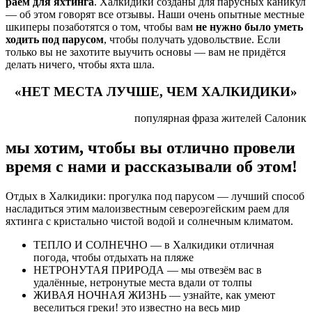
раем для яхтинга
. Халкидики созданы для парусных каникул
— об этом говорят все отзывы. Наши очень опытные местные
шкиперы позаботятся о том, чтобы вам
не нужно было уметь
ходить под парусом
, чтобы получать удовольствие. Если
только вы не захотите выучить основы — вам не придётся
делать ничего, чтобы яхта шла.
«НЕТ МЕСТА ЛУЧШЕ, ЧЕМ ХАЛКИДИКИ»
популярная фраза жителей Салоник
мы хотим, чтобы вы отлично провели
время с нами и рассказывали об этом!
Отдых в Халкидики: прогулка под парусом — лучший способ
насладиться этим малоизвестным североэгейским раем для
яхтинга с кристально чистой водой и солнечным климатом.
ТЕПЛО И СОЛНЕЧНО — в Халкидики отличная
погода, чтобы отдыхать на пляже
НЕТРОНУТАЯ ПРИРОДА — мы отвезём вас в
удалённые, нетронутые места вдали от толпы
ЖИВАЯ НОЧНАЯ ЖИЗНЬ — узнайте, как умеют
веселиться греки! это известно на весь мир