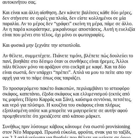
αυτοκινήτου σας.
Και είναι και άλλη αίσθηση. Δεν κάνετε βαλίτσες κάθε δύο μέρες,
δεν στήνεστε σε ουρές για πλοία, δεν είστε κολλημένοι σε μία
παραλία. Αν το μέρος δεν “γράφει” εκείνη τη μέρα, πάμε σε άλλο.
Αν η παρέα κουράστηκε, μικραίνουμε αποστάσεις. Αυτή η ευελιξία
είναι που μένει στο τέλος, όχι μόνο οι φωτογραφίες.
Και φυσικά μην ξεχνάτε την ιστιοπλοΐα.
Αν θέλετε, συμμετέχετε. Πιάνετε τιμόνι, βλέπετε πώς δουλεύει το
πανί, βοηθάτε στο δέσιμο όταν οι συνθήκες είναι ήρεμες. Άλλοι
πάλι θέλουν μόνο να αράξουν στο cockpit με καφέ. Και τα δύο
είναι σωστά, δεν υπάρχει “πρέπει”. Απλά να μου το πείτε απο την
αρχή για να το πάμε όπως σας ταιριάζει.
Το προσφερόμενο πακέτο διακοπών, περιλαμβάνει το ιστιοφόρο
σκάφος, καπετάνιο, έξοδα σκάφους και ελλιμενισμού (εκτός από
τις μαρίνες Πόρτο Καρράς και Σάνι), καύσιμα σεντόνια, πετσέτες,
και νερό για πλύσιμο. Η κουζίνα του σκάφους είναι πλήρως
εξοπλισμένη οπότε και μπορείτε να μαγειρεύετε σε αυτήν αφού
προμηθευτείτε ότι χρειάζεστε από κάποιο μάρκετ.
Συνήθως πριν λύσουμε κάβους κάνουμε ένα σωστό provisioning
στον Νέο Μαρμαρά. Πρωινά εύκολα, φρούτα, σνακ για το ταξίδι,
και 2-3 απλά γεύματα για βραδιές που θέλετε να μείνετε σε όρμο.