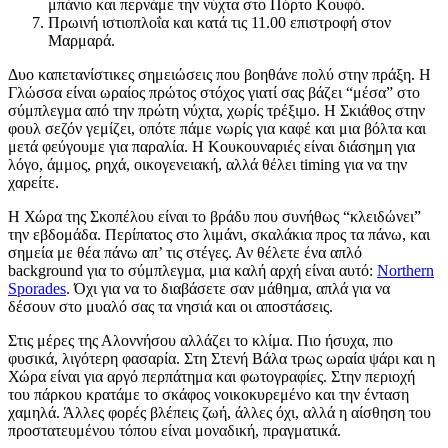
μπάνιο και περνάμε την νύχτα στο Πόρτο Κουφό.
Πρωινή ιστιοπλοΐα και κατά τις 11.00 επιστροφή στον
Μαρμαρά.
Δυο καπετανίστικες σημειώσεις που βοηθάνε πολύ στην πράξη. Η
Γλώσσα είναι ωραίος πρώτος στόχος γιατί σας βάζει “μέσα” στο
σύμπλεγμα από την πρώτη νύχτα, χωρίς τρέξιμο. Η Σκιάθος στην
φουλ σεζόν γεμίζει, οπότε πάμε νωρίς για καφέ και μια βόλτα και
μετά φεύγουμε για παραλία. Η Κουκουναριές είναι διάσημη για
λόγο, άμμος, ρηχά, οικογενειακή, αλλά θέλει timing για να την
χαρείτε.
Η Χώρα της Σκοπέλου είναι το βράδυ που συνήθως “κλειδώνει”
την εβδομάδα. Περίπατος στο λιμάνι, σκαλάκια προς τα πάνω, και
σημεία με θέα πάνω απ’ τις στέγες. Αν θέλετε ένα απλό
background για το σύμπλεγμα, μια καλή αρχή είναι αυτό:
Northern
Sporades
. Όχι για να το διαβάσετε σαν μάθημα, απλά για να
δέσουν στο μυαλό σας τα νησιά και οι αποστάσεις.
Στις μέρες της Αλοννήσου αλλάζει το κλίμα. Πιο ήσυχα, πιο
φυσικά, λιγότερη φασαρία. Στη Στενή Βάλα τρως ωραία ψάρι και η
Χώρα είναι για αργό περπάτημα και φωτογραφίες. Στην περιοχή
του πάρκου κρατάμε το σκάφος νοικοκυρεμένο και την ένταση
χαμηλά. Άλλες φορές βλέπεις ζωή, άλλες όχι, αλλά η αίσθηση του
προστατευμένου τόπου είναι μοναδική, πραγματικά.