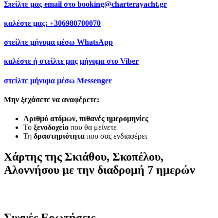
Στείλτε μας email στο
booking@charterayacht.gr
καλέστε μας:
+306980700070
στείλτε μήνυμα μέσω
WhatsApp
καλέστε ή στείλτε μας μήνυμα στο
Viber
στείλτε μήνυμα μέσω
Messenger
Μην ξεχάσετε να αναφέρετε:
Αριθμό ατόμων, πιθανές ημερομηνίες
Το
ξενοδοχείο
που θα μείνετε
Τη
δραστηριότητα
που σας ενδιαφέρει
Χάρτης της Σκιάθου, Σκοπέλου,
Αλοννήσου με την διαδρομή 7 ημερών
Συχνές Ερωτήσεις