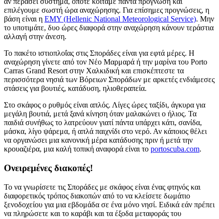
αν περάσει σύστημα, οπότε κοιτάμε πάντα πρόγνωση και
επιλέγουμε σωστή ώρα αναχώρησης. Για επίσημες προγνώσεις, η
βάση είναι η
ΕΜΥ (Hellenic National Meteorological Service)
. Μην
το υποτιμάτε, δυο ώρες διαφορά στην αναχώρηση κάνουν τεράστια
αλλαγή στην άνεση.
Το πακέτο ιστιοπλοΐας στις Σποράδες είναι για εφτά μέρες. Η
αναχώρηση γίνετε από τον Νέο Μαρμαρά ή την μαρίνα του Porto
Carras Grand Resort στην Χαλκιδική και επισκέπτεστε τα
περισσότερα νησιά των Βόρειων Σποράδων με αρκετές ενδιάμεσες
στάσεις για βουτιές, κατάδυση, ηλιοθεραπεία.
Στο σκάφος ο ρυθμός είναι απλός. Λίγες ώρες ταξίδι, άγκυρα για
μεγάλη βουτιά, μετά ξανά κίνηση όταν μαλακώνει ο ήλιος. Τα
παιδιά συνήθως το λατρεύουν γιατί πάντα υπάρχει κάτι, σανίδα,
μάσκα, λίγο ψάρεμα, ή απλά παιχνίδι στο νερό. Αν κάποιος θέλει
να οργανώσει μια κανονική μέρα κατάδυσης πριν ή μετά την
κρουαζιέρα, μια καλή τοπική αναφορά είναι το
portoscuba.com
.
Ονειρεμένες διακοπές!
Το να γνωρίσετε τις Σποράδες με σκάφος είναι ένας φτηνός και
διαφορετικός τρόπος διακοπών από το να κλείσετε δωμάτιο
ξενοδοχείου για μια εβδομάδα σε ένα μόνο νησί. Ειδικά εάν πρέπει
να πληρώσετε και το καράβι και τα έξοδα μεταφοράς του