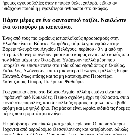
ήρεμες αγκυροβολίες όταν η παρέα θέλει χαλαρά, ειδικά αν
υπάρχουν παιδιά ή μεγαλύτεροι άνθρωποι στο σκάφος.
Πάρτε μέρος σε ένα φανταστικό ταξίδι. Ναυλώστε
ένα ιστιοφόρο με καπετάνιο.
Ένας από τους πιο ωραίους ιστιοπλοϊκούς προορισμούς στην
Ελλάδα είναι οι Βόρειες Σποράδες, σύμπλεγμα νησιών στην
Βόρεια πλευρά του Αιγαίου Πελάγους, περίπου 40 ν.μ από την
στεριά. Οι άνεμοι πνέουν ήπιοι και ο καιρός είναι πολύ καλός από
τον Μάιο μέχρι τον Οκτώβριο. Υπάρχουν πολλά μέρη που
μπορείτε να επισκεφτείτε στα τρία κύρια νησιά όπως η Σκιάθος,
Σκόπελος, Αλόννησος και το μικρότερο Πέλαγος η αλλιώς Κυρα
Παναγιά, όπως επίσης και τα μη κατοικημένα Περιστέρα,
Σκάντζουρα, Γιούρα, Πιπέρι και Ψαθούρα.
Γεωγραφικά είστε στο Βόρειο Αιγαίο, αλλά η εικόνα είναι πιο
“πράσινη” από Κυκλάδες. Πεύκο σχεδόν μέχρι τη θάλασσα, σκιά
κοντά στις παραλίες, και σε πολλούς όρμους το μπλε μένει βαθύ
ακόμη και με ψηλό ήλιο. Για μάσκα είναι ωραία, ειδικά τις ήρεμες
μέρες που η ορατότητα ανοίγει.
Η πρόσβαση είναι εύκολη και χωρίς περίεργα. Οι περισσότεροι
έρχονται από αεροδρόμιο Θεσσαλονίκης και κατεβαίνουν οδικώς
προς Σιθωνία. Ο Νέος Μαρμαράς έχει πάρκινγκ, σούπερ μάρκετ