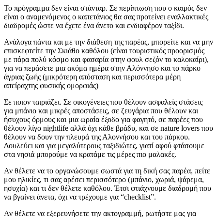
Το πρόγραμμα δεν είναι στάνταρ. Σε περίπτωση που ο καιρός δεν
είναι ο αναμενόμενος ο καπετάνιος θα σας προτείνει εναλλακτικές
διαδρομές ώστε να έχετε ένα άνετο και ενδιαφέρον ταξίδι.
Ανάλογα πάντα και με την διάθεση της παρέας, μπορείτε και να μην
επισκεφτείτε την Σκιάθο καθόλου (είναι τουριστικός προορισμός
με πάρα πολύ κόσμο και φασαρία στην φουλ σεζόν το καλοκαίρι),
για να περάσετε μια ακόμα ημέρα στην Αλόννησο και το πάρκο
άγριας ζωής (μικρότερη απόσταση και περισσότερα μέρη
απείραχτης φυσικής ομορφιάς)
Σε ποιον ταιριάζει. Σε οικογένειες που θέλουν ασφαλείς στάσεις
για μπάνιο και μικρές αποστάσεις, σε ζευγάρια που θέλουν και
ήσυχους όρμους και μια ωραία έξοδο για φαγητό, σε παρέες που
θέλουν λίγο nightlife αλλά όχι κάθε βράδυ, και σε nature lovers που
θέλουν να δουν την πλευρά της Αλοννήσου και του πάρκου.
Δουλεύει και για μεγαλύτερους ταξιδιώτες, γιατί αφού φτάσουμε
στα νησιά μπορούμε να κρατάμε τις μέρες πιο μαλακές.
Αν θέλετε να το οργανώσουμε σωστά για τη δική σας παρέα, πείτε
μου ηλικίες, τι σας αρέσει περισσότερο (μπάνιο, χωριά, ψάρεμα,
ησυχία) και τι δεν θέλετε καθόλου. Έτσι φτιάχνουμε διαδρομή που
να βγαίνει άνετα, όχι να τρέχουμε για “checklist”.
Αν θέλετε να εξερευνήσετε την ακτογραμμή, ρωτήστε μας για