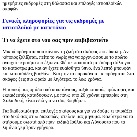
ημερήσιες εκδρομές στη θάλασσα και επιλογές ιστιοπλοϊκών
σκαφών.
Γενικές πληροφορίες για τις εκδρομές με
ιστιοπλοϊκό με καπετάνιο
Τι να έχετε στο νου σας πριν επιβιβαστείτε
Μικρά πράγματα που κάνουν τη ζωή στο σκάφος πιο εύκολη. Αν
κάποιος ζαλίζεται, πείτε το νωρίς για να οργανώσουμε το πρώτο
ανοιχτό πέρασμα πιο έξυπνα. Φέρτε παπούτσι με άσπρη σόλα για
το κατάστρωμα, και αν έχετε ευαίσθητο ύπνο, ένα λεπτό μπουφάν
και ωτοασπίδες βοηθάνε. Και μην το παρακάνετε με πράγματα. Στο
σκάφος ζεις πιο ωραία με λιγότερα, το λεω χρόνια.
Η τοπική μας ομάδα από καπετάνιους, ταξιδιωτικούς πράκτορες και
εκπαιδευτές καταδύσεων, με πάνω από 20 χρόνια εμπειρίας στη
Χαλκιδική, είναι εδώ για να σας βοηθήσει.
Για διαθεσιμότητα, επιλογές σκάφους και για να δούμε τι ταιριάζει
στο δικό σας στυλ διακοπών, στείλτε μας μήνυμα. Καλύτερα να το
στήσουμε σωστά από πριν, ειδικά Ιούλιο και Αύγουστο που τα
λιμάνια γεμίζουν γρήγορα.