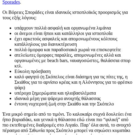
Sporades
.
Οι Βόρειες Σποράδες είναι ιδανικός ιστιοπλοϊκός προορισμός για
τους εξής λόγους:
υπάρχουν πολλά ασφαλή και οργανωμένα λιμάνια
οι άνεμοι είναι ήπιοι και κατάλληλοι για ιστιοπλοΐα
έχει αρκετούς ασφαλείς και απομονωμένους κόλπους
κατάλληλους για διανυκτέρευση
πολλά όμορφα και παραδοσιακά χωριά να επισκεφτείτε
ατελείωτες όμορφες παραλίες, απομονωμένες αλλά και
οργανωμένες με beach bars, ναυαγοσώστες, θαλάσσια σπορ
κτλ.
Εύκολη πρόσβαση
καλό φαγητό (η Σκόπελος είναι διάσημη για τις πίτες της, η
Σκιάθος για το αρνίσιο κρέας και η Αλόννησος για το φρέσκο
ψάρι)
υπέροχα ξημερώματα και ηλιοβασιλέματα
ιδανικά μέρη για ψάρεμα ανοιχτής θάλασσας
έντονη νυχτερινή ζωή στην Σκιάθο και την Σκόπελο
Ένα μικρό σημείο από το τιμόνι. Το καλοκαίρι συχνά δουλεύει ένα
ήπιο βοριαδάκι, και γενικά η θάλασσα εδώ είναι πιο “φιλική” από
πιο εκτεθειμένες διαδρομές στο Αιγαίο. Παρ’ όλα αυτά, το ανοιχτό
πέρασμα από Σιθωνία προς Σκόπελο μπορεί να σηκώσει κυματάκι