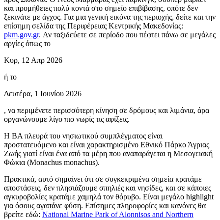
και προμήθειες πολύ κοντά στο σημείο επιβίβασης, οπότε δεν
ξεκινάτε με άγχος. Για μια γενική εικόνα της περιοχής, δείτε και την
επίσημη σελίδα της Περιφέρειας Κεντρικής Μακεδονίας:
pkm.gov.gr
. Αν ταξιδεύετε σε περίοδο που πέφτει πάνω σε μεγάλες
αργίες όπως το
Κυρ, 12 Απρ 2026
ή το
Δευτέρα, 1 Ιουνίου 2026
, να περιμένετε περισσότερη κίνηση σε δρόμους και λιμάνια, άρα
οργανώνουμε λίγο πιο νωρίς τις αφίξεις.
Η ΒΑ πλευρά του νησιωτικού συμπλέγματος είναι
προστατευόμενο και είναι χαρακτηρισμένο Εθνικό Πάρκο Άγριας
Ζωής γιατί είναι ένα από τα μέρη που αναπαράγεται η Μεσογειακή
Φώκια (Monachus monachus).
Πρακτικά, αυτό σημαίνει ότι σε συγκεκριμένα σημεία κρατάμε
αποστάσεις, δεν πλησιάζουμε σπηλιές και νησίδες, και σε κάποιες
αγκυροβολίες κρατάμε χαμηλά τον θόρυβο. Είναι μεγάλο highlight
για όσους αγαπάνε φύση. Επίσημες πληροφορίες και κανόνες θα
βρείτε εδώ:
National Marine Park of Alonnisos and Northern