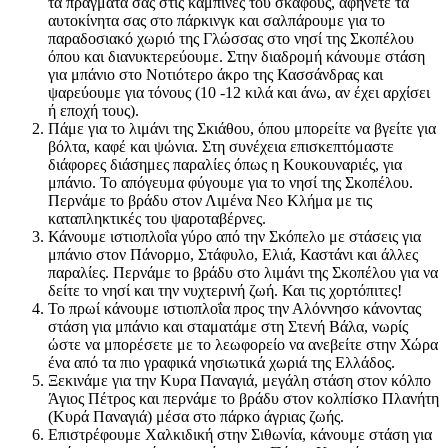
τα πράγματά σας στις καμπίνες του σκάφους, αφήνετε τα
αυτοκίνητα σας στο πάρκινγκ και σαλπάρουμε για το
παραδοσιακό χωριό της Γλώσσας στο νησί της Σκοπέλου
όπου και διανυκτερεύουμε. Στην διαδρομή κάνουμε στάση
για μπάνιο στο Νοτιότερο άκρο της Κασσάνδρας και
ψαρεύουμε για τόνους (10 -12 κιλά και άνω, αν έχει αρχίσει
ή εποχή τους).
Πάμε για το λιμάνι της Σκιάθου, όπου μπορείτε να βγείτε για
βόλτα, καφέ και ψώνια. Στη συνέχεια επισκεπτόμαστε
διάφορες διάσημες παραλίες όπως η Κουκουναριές, για
μπάνιο. Το απόγευμα φύγουμε για το νησί της Σκοπέλου.
Περνάμε το βράδυ στον Λιμένα Νεο Κλήμα με τις
καταπληκτικές του ψαροταβέρνες.
Κάνουμε ιστιοπλοΐα γύρο από την Σκόπελο με στάσεις για
μπάνιο στον Πάνορμο, Στάφυλο, Ελιά, Καστάνι και άλλες
παραλίες. Περνάμε το βράδυ στο λιμάνι της Σκοπέλου για να
δείτε το νησί και την νυχτερινή ζωή. Και τις χορτόπιτες!
Το πρωί κάνουμε ιστιοπλοΐα προς την Αλόννησο κάνοντας
στάση για μπάνιο και σταματάμε στη Στενή Βάλα, νωρίς
ώστε να μπορέσετε με το λεωφορείο να ανεβείτε στην Χώρα
ένα από τα πιο γραφικά νησιωτικά χωριά της Ελλάδος.
Ξεκινάμε για την Κυρα Παναγιά, μεγάλη στάση στον κόλπο
Άγιος Πέτρος και περνάμε το βράδυ στον κολπίσκο Πλανήτη
(Κυρά Παναγιά) μέσα στο πάρκο άγριας ζωής.
Επιστρέφουμε Χαλκιδική στην Σιθωνία, κάνουμε στάση για