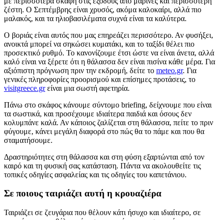
με περισσότερα σκάφη στις εξόδους από μαρίνες και περισσότερη
ζέστη. Ο Σεπτέμβρης είναι χρυσός, ακόμα καλοκαίρι, αλλά πιο
μαλακός, και τα ηλιοβασιλέματα συχνά είναι τα καλύτερα.
Ο βοριάς είναι αυτός που μας επηρεάζει περισσότερο. Αν φυσήξει,
ανοικτά μπορεί να σηκώσει κυματάκι, και το ταξίδι θέλει πιο
προσεκτικό ρυθμό. Το κανονίζουμε έτσι ώστε να είναι άνετα, αλλά
καλό είναι να ξέρετε ότι η θάλασσα δεν είναι πισίνα κάθε μέρα. Για
αξιόπιστη πρόγνωση πριν την εκδρομή, δείτε το
meteo.gr
. Για
γενικές πληροφορίες προορισμού και επίσημες προτάσεις, το
visitgreece.gr
είναι μια σωστή αφετηρία.
Πάνω στο σκάφος κάνουμε σύντομο briefing, δείχνουμε που είναι
τα σωστικά, και προσέχουμε ιδιαίτερα παιδιά και όσους δεν
κολυμπάνε καλά. Αν κάποιος ζαλίζεται στη θάλασσα, πείτε το πριν
φύγουμε, κάνει μεγάλη διαφορά στο πώς θα το πάμε και που θα
σταματήσουμε.
Δραστηριότητες στη θάλασσα και στη φύση εξαρτώνται από τον
καιρό και τη φυσική σας κατάσταση. Πάντα να ακολουθείτε τις
τοπικές οδηγίες ασφαλείας και τις οδηγίες του καπετάνιου.
Σε ποιους ταιριάζει αυτή η κρουαζιέρα
Ταιριάζει σε ζευγάρια που θέλουν κάτι ήσυχο και ιδιαίτερο, σε