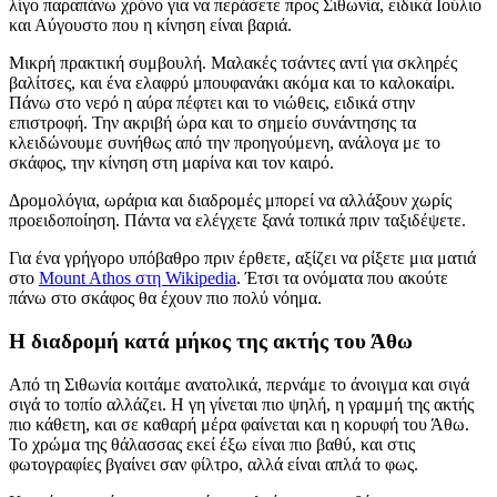
λίγο παραπάνω χρόνο για να περάσετε προς Σιθωνία, ειδικά Ιούλιο
και Αύγουστο που η κίνηση είναι βαριά.
Μικρή πρακτική συμβουλή. Μαλακές τσάντες αντί για σκληρές
βαλίτσες, και ένα ελαφρύ μπουφανάκι ακόμα και το καλοκαίρι.
Πάνω στο νερό η αύρα πέφτει και το νιώθεις, ειδικά στην
επιστροφή. Την ακριβή ώρα και το σημείο συνάντησης τα
κλειδώνουμε συνήθως από την προηγούμενη, ανάλογα με το
σκάφος, την κίνηση στη μαρίνα και τον καιρό.
Δρομολόγια, ωράρια και διαδρομές μπορεί να αλλάξουν χωρίς
προειδοποίηση. Πάντα να ελέγχετε ξανά τοπικά πριν ταξιδέψετε.
Για ένα γρήγορο υπόβαθρο πριν έρθετε, αξίζει να ρίξετε μια ματιά
στο
Mount Athos στη Wikipedia
. Έτσι τα ονόματα που ακούτε
πάνω στο σκάφος θα έχουν πιο πολύ νόημα.
Η διαδρομή κατά μήκος της ακτής του Άθω
Από τη Σιθωνία κοιτάμε ανατολικά, περνάμε το άνοιγμα και σιγά
σιγά το τοπίο αλλάζει. Η γη γίνεται πιο ψηλή, η γραμμή της ακτής
πιο κάθετη, και σε καθαρή μέρα φαίνεται και η κορυφή του Άθω.
Το χρώμα της θάλασσας εκεί έξω είναι πιο βαθύ, και στις
φωτογραφίες βγαίνει σαν φίλτρο, αλλά είναι απλά το φως.