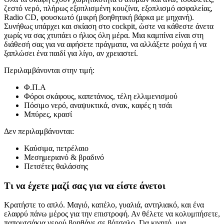
ζεστό νερό, πλήρως εξοπλισμένη κουζίνα, εξοπλισμό ασφαλείας,
Radio CD, φουσκωτό (μικρή βοηθητική βάρκα με μηχανή).
Συνήθως υπάρχει και σκίαση στο cockpit, ώστε να κάθεστε άνετα
χωρίς να σας χτυπάει ο ήλιος όλη μέρα. Μια καμπίνα είναι στη
διάθεσή σας για να αφήσετε πράγματα, να αλλάξετε ρούχα ή να
ξαπλώσει ένα παιδί για λίγο, αν χρειαστεί.
Περιλαμβάνονται στην τιμή:
Φ.Π.Α
Φόροι σκάφους, καπετάνιος, τέλη ελλιμενισμού
Πόσιμο νερό, αναψυκτικά, σνακ, καφές η τσάι
Μπύρες, κρασί
Δεν περιλαμβάνονται:
Καύσιμα, πετρέλαιο
Μεσημεριανό & βραδινό
Πετσέτες θαλάσσης
Τι να έχετε μαζί σας για να είστε άνετοι
Κρατήστε το απλό. Μαγιό, καπέλο, γυαλιά, αντηλιακό, και ένα
ελαφρύ πάνω μέρος για την επιστροφή. Αν θέλετε να κολυμπήσετε,
παπουτσάκια νερού βοηθάνε σε βότσαλο. Για κινητό, μια