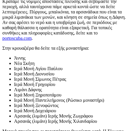
Κρατάμε τις νόμιμες αποστάσεις πλεύσης και σεβόμαστε την
περιοχή, αλλά ταυτόχρονα πάμε αρκετά κοντά ώστε να δείτε
λεπτομέρειες. Πύργους, μπαλκόνια, τα αρσανάδικα που είναι τα
μικρά λιμανάκια των μονών, και κίνηση σε σημεία όπως η Δάφνη.
Αν σας αρέσει το νερό και η υποβρύχια ζωή, σε περιόδους με
καθαρή θάλασσα η ορατότητα είναι εξαιρετική. Για τοπικές
συνθήκες και πληροφορίες κατάδυσης, δείτε και το
portoscuba.com
.
Στην κρουαζιέρα θα δείτε τα εξής μοναστήρια:
Άννης
Νέα Σκήτη
Ιερά Μονή Αγίου Παύλου
Ιερά Μονή Διονυσίου
Ιερά Μονή Σίμωνος Πέτρας
Ιερά Μονή Γρηγορίου
Λιμάνι Δάφνης
Ιερά Μονή Ξηροποτάμου
Ιερά Μονή Παντελεήμονος (Ρώσικο μοναστήρι)
Ιερά Μονή Ξενοφώντος
Ιερά Μονή Δοχειάριου
Αρσανάς (λιμάνι) Ιερής Μονής Ζωγράφου
Αρσανάς (λιμάνι) Ιερής Μονής Χιλανδαρίου