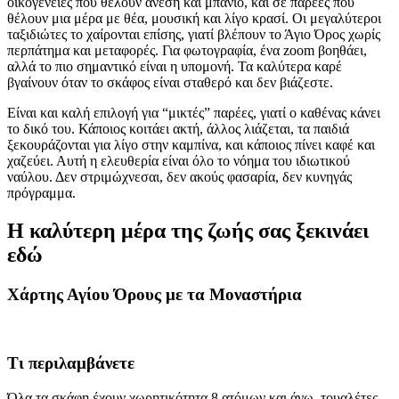
οικογένειες που θέλουν άνεση και μπάνιο, και σε παρέες που
θέλουν μια μέρα με θέα, μουσική και λίγο κρασί. Οι μεγαλύτεροι
ταξιδιώτες το χαίρονται επίσης, γιατί βλέπουν το Άγιο Όρος χωρίς
περπάτημα και μεταφορές. Για φωτογραφία, ένα zoom βοηθάει,
αλλά το πιο σημαντικό είναι η υπομονή. Τα καλύτερα καρέ
βγαίνουν όταν το σκάφος είναι σταθερό και δεν βιάζεστε.
Είναι και καλή επιλογή για “μικτές” παρέες, γιατί ο καθένας κάνει
το δικό του. Κάποιος κοιτάει ακτή, άλλος λιάζεται, τα παιδιά
ξεκουράζονται για λίγο στην καμπίνα, και κάποιος πίνει καφέ και
χαζεύει. Αυτή η ελευθερία είναι όλο το νόημα του ιδιωτικού
ναύλου. Δεν στριμώχνεσαι, δεν ακούς φασαρία, δεν κυνηγάς
πρόγραμμα.
Η καλύτερη μέρα της ζωής σας ξεκινάει
εδώ
Χάρτης Αγίου Όρους με τα Μοναστήρια
Τι περιλαμβάνετε
Όλα τα σκάφη έχουν χωρητικότητα 8 ατόμων και άνω, τουαλέτες,