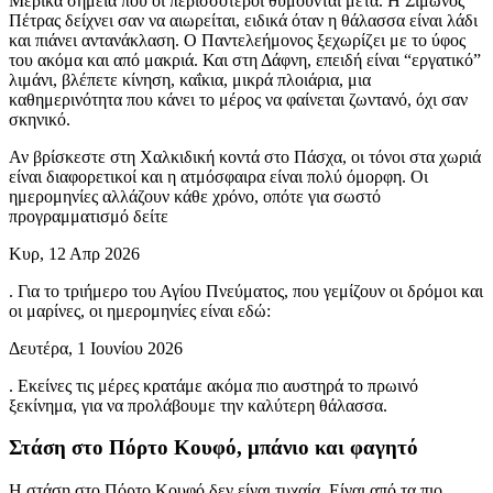
Μερικά σημεία που οι περισσότεροι θυμούνται μετά. Η Σίμωνος
Πέτρας δείχνει σαν να αιωρείται, ειδικά όταν η θάλασσα είναι λάδι
και πιάνει αντανάκλαση. Ο Παντελεήμονος ξεχωρίζει με το ύφος
του ακόμα και από μακριά. Και στη Δάφνη, επειδή είναι “εργατικό”
λιμάνι, βλέπετε κίνηση, καΐκια, μικρά πλοιάρια, μια
καθημερινότητα που κάνει το μέρος να φαίνεται ζωντανό, όχι σαν
σκηνικό.
Αν βρίσκεστε στη Χαλκιδική κοντά στο Πάσχα, οι τόνοι στα χωριά
είναι διαφορετικοί και η ατμόσφαιρα είναι πολύ όμορφη. Οι
ημερομηνίες αλλάζουν κάθε χρόνο, οπότε για σωστό
προγραμματισμό δείτε
Κυρ, 12 Απρ 2026
. Για το τριήμερο του Αγίου Πνεύματος, που γεμίζουν οι δρόμοι και
οι μαρίνες, οι ημερομηνίες είναι εδώ:
Δευτέρα, 1 Ιουνίου 2026
. Εκείνες τις μέρες κρατάμε ακόμα πιο αυστηρά το πρωινό
ξεκίνημα, για να προλάβουμε την καλύτερη θάλασσα.
Στάση στο Πόρτο Κουφό, μπάνιο και φαγητό
Η στάση στο Πόρτο Κουφό δεν είναι τυχαία. Είναι από τα πιο