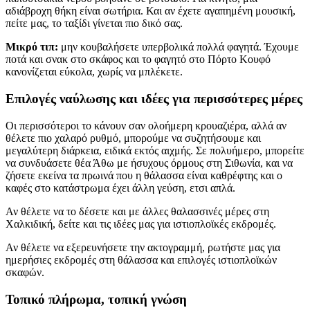
αδιάβροχη θήκη είναι σωτήρια. Και αν έχετε αγαπημένη μουσική,
πείτε μας, το ταξίδι γίνεται πιο δικό σας.
Μικρό τιπ:
μην κουβαλήσετε υπερβολικά πολλά φαγητά. Έχουμε
ποτά και σνακ στο σκάφος και το φαγητό στο Πόρτο Κουφό
κανονίζεται εύκολα, χωρίς να μπλέκετε.
Επιλογές ναύλωσης και ιδέες για περισσότερες μέρες
Οι περισσότεροι το κάνουν σαν ολοήμερη κρουαζιέρα, αλλά αν
θέλετε πιο χαλαρό ρυθμό, μπορούμε να συζητήσουμε και
μεγαλύτερη διάρκεια, ειδικά εκτός αιχμής. Σε πολυήμερο, μπορείτε
να συνδυάσετε θέα Άθω με ήσυχους όρμους στη Σιθωνία, και να
ζήσετε εκείνα τα πρωινά που η θάλασσα είναι καθρέφτης και ο
καφές στο κατάστρωμα έχει άλλη γεύση, ετσι απλά.
Αν θέλετε να το δέσετε και με άλλες θαλασσινές μέρες στη
Χαλκιδική, δείτε και τις ιδέες μας για ιστιοπλοϊκές εκδρομές.
Αν θέλετε να εξερευνήσετε την ακτογραμμή, ρωτήστε μας για
ημερήσιες εκδρομές στη θάλασσα και επιλογές ιστιοπλοϊκών
σκαφών.
Τοπικό πλήρωμα, τοπική γνώση