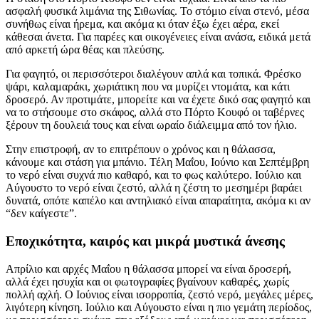
ασφαλή φυσικά λιμάνια της Σιθωνίας. Το στόμιο είναι στενό, μέσα
συνήθως είναι ήρεμα, και ακόμα κι όταν έξω έχει αέρα, εκεί
κάθεσαι άνετα. Για παρέες και οικογένειες είναι ανάσα, ειδικά μετά
από αρκετή ώρα θέας και πλεύσης.
Για φαγητό, οι περισσότεροι διαλέγουν απλά και τοπικά. Φρέσκο
ψάρι, καλαμαράκι, χωριάτικη που να μυρίζει ντομάτα, και κάτι
δροσερό. Αν προτιμάτε, μπορείτε και να έχετε δικό σας φαγητό και
να το στήσουμε στο σκάφος, αλλά στο Πόρτο Κουφό οι ταβέρνες
ξέρουν τη δουλειά τους και είναι ωραίο διάλειμμα από τον ήλιο.
Στην επιστροφή, αν το επιτρέπουν ο χρόνος και η θάλασσα,
κάνουμε και στάση για μπάνιο. Τέλη Μαΐου, Ιούνιο και Σεπτέμβρη
το νερό είναι συχνά πιο καθαρό, και το φως καλύτερο. Ιούλιο και
Αύγουστο το νερό είναι ζεστό, αλλά η ζέστη το μεσημέρι βαράει
δυνατά, οπότε καπέλο και αντηλιακό είναι απαραίτητα, ακόμα κι αν
“δεν καίγεστε”.
Εποχικότητα, καιρός και μικρά μυστικά άνεσης
Απρίλιο και αρχές Μαΐου η θάλασσα μπορεί να είναι δροσερή,
αλλά έχει ησυχία και οι φωτογραφίες βγαίνουν καθαρές, χωρίς
πολλή αχλή. Ο Ιούνιος είναι ισορροπία, ζεστό νερό, μεγάλες μέρες,
λιγότερη κίνηση. Ιούλιο και Αύγουστο είναι η πιο γεμάτη περίοδος,