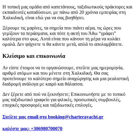
Η τοπική μας ομάδα από καπετάνιους, ταξιδιωτικούς πράκτορες και
εκπαιδευτές καταδύσεων, με πάνω από 20 χρόνια εμπειρίας στη
Χαλκιδική, είναι εδώ για να σας βοηθήσει.
Ξέρουμε τις μαρίνες, τα σημεία που πιάνει αέρα, τις ώρες που
γεμίζουν τα περάσματα, και πότε η ακτή του Άθω “γράφει”
καλύτερα στο φως. Αυτά είναι που κάνουν τη μέρα να κυλάει
ομαλά. Δεν ψάχνετε τι θα κάνετε μετά, απλά το απολαμβάνετε.
Κλείσιμο και επικοινωνία
Αν είστε έτοιμοι να το οργανώσουμε, στείλτε μας ημερομηνία,
αριθμό ατόμων και που μένετε στη Χαλκιδική. Θα σας
προτείνουμε το καλύτερο σημείο αναχώρησης και μια ρεαλιστική
διαδρομή ανάλογα με καιρό και θάλασσα.
Δεν ξέρετε από πού να ξεκινήσετε; Επικοινωνήστε με το τοπικό
μας ταξιδιωτικό γραφείο για φιλικές, προσωπικές συμβουλές,
εποχικές προσφορές και ταξιδιωτικές επιλογές.
Στείλτε μας email στο
booking@charterayacht.gr
καλέστε μας:
+306980700070