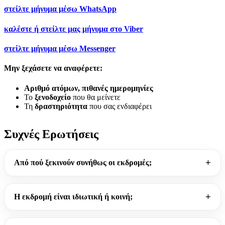
στείλτε μήνυμα μέσω
WhatsApp
καλέστε ή στείλτε μας μήνυμα στο
Viber
στείλτε μήνυμα μέσω
Messenger
Μην ξεχάσετε να αναφέρετε:
Αριθμό ατόμων, πιθανές ημερομηνίες
Το
ξενοδοχείο
που θα μείνετε
Τη
δραστηριότητα
που σας ενδιαφέρει
Συχνές Ερωτήσεις
Από πού ξεκινούν συνήθως οι εκδρομές;
Η εκδρομή είναι ιδιωτική ή κοινή;