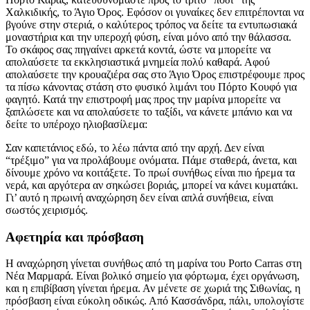
Χαλκιδικής, το Άγιο Όρος. Εφόσον οι γυναίκες δεν επιτρέπονται να
βγούνε στην στεριά, ο καλύτερος τρόπος να δείτε τα εντυπωσιακά
μοναστήρια και την υπεροχή φύση, είναι μόνο από την θάλασσα.
Το σκάφος σας πηγαίνει αρκετά κοντά, ώστε να μπορείτε να
απολαύσετε τα εκκλησιαστικά μνημεία πολύ καθαρά. Αφού
απολαύσετε την κρουαζιέρα σας στο Άγιο Όρος επιστρέφουμε προς
τα πίσω κάνοντας στάση στο φυσικό λιμάνι του Πόρτο Κουφό για
φαγητό. Κατά την επιστροφή μας προς την μαρίνα μπορείτε να
ξαπλώσετε και να απολαύσετε το ταξίδι, να κάνετε μπάνιο και να
δείτε το υπέροχο ηλιοβασίλεμα:
Σαν καπετάνιος εδώ, το λέω πάντα από την αρχή. Δεν είναι
“τρέξιμο” για να προλάβουμε ονόματα. Πάμε σταθερά, άνετα, και
δίνουμε χρόνο να κοιτάξετε. Το πρωί συνήθως είναι πιο ήρεμα τα
νερά, και αργότερα αν σηκώσει βοριάς, μπορεί να κάνει κυματάκι.
Γι’ αυτό η πρωινή αναχώρηση δεν είναι απλά συνήθεια, είναι
σωστός χειρισμός.
Αφετηρία και πρόσβαση
Η αναχώρηση γίνεται συνήθως από τη μαρίνα του Porto Carras στη
Νέα Μαρμαρά. Είναι βολικό σημείο για φόρτωμα, έχει οργάνωση,
και η επιβίβαση γίνεται ήρεμα. Αν μένετε σε χωριά της Σιθωνίας, η
πρόσβαση είναι εύκολη οδικώς. Από Κασσάνδρα, πάλι, υπολογίστε