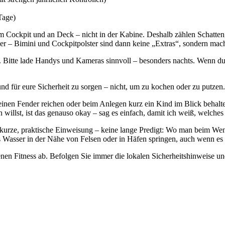
Tage)
 im Cockpit und an Deck – nicht in der Kabine. Deshalb zählen Schatten
sser – Bimini und Cockpitpolster sind dann keine „Extras“, sondern ma
. Bitte lade Handys und Kameras sinnvoll – besonders nachts. Wenn du
und für eure Sicherheit zu sorgen – nicht, um zu kochen oder zu putzen.
 einen Fender reichen oder beim Anlegen kurz ein Kind im Blick behalt
illst, ist das genauso okay – sag es einfach, damit ich weiß, welche
ne kurze, praktische Einweisung – keine lange Predigt: Wo man beim We
s Wasser in der Nähe von Felsen oder in Häfen springen, auch wenn es 
nen Fitness ab. Befolgen Sie immer die lokalen Sicherheitshinweise 