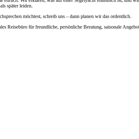
te ehrlich. Wir erklären, was auf einer Segelyacht realistisch ist, un
ls später leiden.
sprechen möchtest, schreib uns – dann planen wir das ordentlich.
ales Reisebüro für freundliche, persönliche Beratung, saisonale Angeb