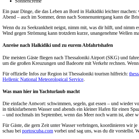
Sonnencreme
Ein paar Dinge, die das Leben an Bord in Halkidiki leichter machen: 
Abend – auch im Sommer, denn nach Sonnenuntergang kann die Brise
Wenn du zu Seekrankheit neigst, nimm mit, was dir hilft, und nimm es r
Wind gegen Strömung kann trotzdem kurze, unangenehme Wellen mach
Anreise nach Halkidiki und zu eurem Abfahrtshafen
Die meisten Gäste fliegen nach Thessaloniki Airport (SKG) und fahre
um die großen Kreuzungen und Badeorte mit Verkehr rechnen. Wenn du 
Für offizielle Infos zur Region ist Thessaloniki tourism hilfreich:
thess
Hellenic National Meteorological Service
.
Was man hier im Yachturlaub macht
Die einfache Antwort: schwimmen, segeln, gut essen – und wieder vo
in türkisfarbenem Wasser und abends ein kleiner Hafen für einen Spaz
– und nochmals im September, wenn das Meer noch warm ist, aber wen
Für Gäste, die gern Zeit unter Wasser verbringen, koordinieren wir 
schau bei
portoscuba.com
vorbei und sag uns, was du dir vorstellst. W