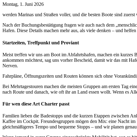
Montag, 1. Juni 2026
werden Marinas und Straßen voller, und die besten Boote sind zuerst
Nach der Buchungsbestätigung fragen wir auch nach dem „menschliche
Hafen. Diese Details machen mehr aus, als viele denken – und helfen 
Startzeiten, Treffpunkt und Proviant
Meist treffen wir uns am Boot im Abfahrtshafen, machen ein kurzes Br
ankommen möchtest, sag uns vorher Bescheid, damit wir das mit Hafen
Nerven.
Fahrpläne, Öffnungszeiten und Routen können sich ohne Vorankündigu
Bei Mehrtagestouren machen die meisten Gruppen am ersten Tag einen
nach Route und danach, wie oft ihr an Land essen wollt. Wenn es Aller
Für wen diese Art Charter passt
Familien lieben die Badestopps und die kurzen Etappen zwischen Ank
Kaffee im Cockpit. Freundesgruppen mögen den Mix: eine Nacht im H
gleichmäßigeres Tempo und bequeme Stopps – und wir planen genau 