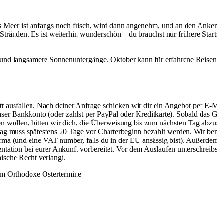
Meer ist anfangs noch frisch, wird dann angenehm, und an den Ankerplä
 Stränden. Es ist weiterhin wunderschön – du brauchst nur frühere Sta
und langsamere Sonnenuntergänge. Oktober kann für erfahrene Reisende e
abatt ausfallen. Nach deiner Anfrage schicken wir dir ein Angebot per 
ser Bankkonto (oder zahlst per PayPal oder Kreditkarte). Sobald das Ge
n wollen, bitten wir dich, die Überweisung bis zum nächsten Tag abzus
rag muss spätestens 20 Tage vor Charterbeginn bezahlt werden. Wir be
a (und eine VAT number, falls du in der EU ansässig bist). Außerde
ation bei eurer Ankunft vorbereitet. Vor dem Auslaufen unterschreibst
ische Recht verlangt.
um Orthodoxe Ostertermine