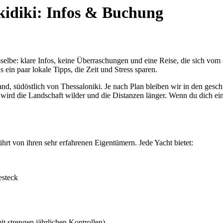
lkidiki: Infos & Buchung
sselbe: klare Infos, keine Überraschungen und eine Reise, die sich vom
 ein paar lokale Tipps, die Zeit und Stress sparen.
and, südöstlich von Thessaloniki. Je nach Plan bleiben wir in den ges
rd die Landschaft wilder und die Distanzen länger. Wenn du dich einles
hrt von ihren sehr erfahrenen Eigentümern. Jede Yacht bietet:
esteck
t strengen jährlichen Kontrollen)