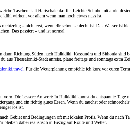
weiche Taschen statt Hartschalenkoffer. Leichte Schuhe mit abriebfeste
 kühl wirken, vor allem wenn man noch etwas nass ist.
echtzeitig – nicht erst, wenn dir schon schlecht ist. Das Wasser ist hi
en. Das passiert – und ist normal.
n dann Richtung Süden nach Halkidiki. Kassandra und Sithonia sind bei
aus Thessaloniki-Stadt anreist, plane freitags und sonntags extra Zeit
aloniki.travel
. Für die Wetterplanung empfehle ich kurz vor euren Term
n vorn. Die bessere Antwort: In Halkidiki kannst du entspannte Tage
iergang und ein richtig gutes Essen. Wenn du tauchst oder schnorchels
iger los ist.
je nach Gebiet und Bedingungen oft mit lokalen Profis. Wenn du nach T
ir bleiben dabei realistisch in Bezug auf Route und Wetter.