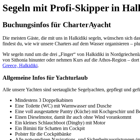
Segeln mit Profi-Skipper in Ha
Buchungsinfos für CharterAyacht
Die meisten Gäste, die mit uns in Halkidiki segeln, wünschen sich da
findest du, wie wir unsere Charters auf dem Wasser organisieren – plus
Wir segeln rund um die drei „Finger“ von Halkidiki in Nordgriechenl
von Sithonia hinunter oder nehmen Kurs auf die Athos-Region – dort wi
Greece, Halkidiki
.
Allgemeine Infos für Yachturlaub
Alle unsere Yachten sind seetaugliche Segelyachten, gepflegt und gefü
Mindestens 3 Doppelkabinen
Eine Toilette (WC) mit Warmwasser und Dusche
Eine voll ausgestattete Pantry (Küche) mit Kochgeschirr und B
Einen Dieselmotor, damit ihr auch ohne Wind vorankommt
Ein kleines Schlauchboot (Dinghy) mit Motor
Ein Bimini für Schatten im Cockpit
Polster für die Cockpitbänke
Alle notwendigen Navigations- und Sicherheitsausrüstungen (mi