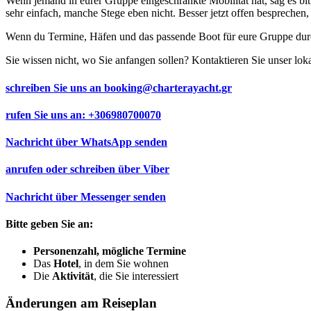
Wenn jemand in eurer Gruppe eingeschränkte Mobilität hat, sag es bit
sehr einfach, manche Stege eben nicht. Besser jetzt offen besprechen, a
Wenn du Termine, Häfen und das passende Boot für eure Gruppe durch
Sie wissen nicht, wo Sie anfangen sollen? Kontaktieren Sie unser lok
schreiben Sie uns an
booking@charterayacht.gr
rufen Sie uns an:
+306980700070
Nachricht über
WhatsApp
senden
anrufen oder schreiben über
Viber
Nachricht über
Messenger
senden
Bitte geben Sie an:
Personenzahl, mögliche Termine
Das
Hotel
, in dem Sie wohnen
Die
Aktivität
, die Sie interessiert
Änderungen am Reiseplan