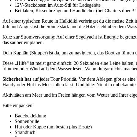
12V-Steckdosen im Auto-Stil für Ladegeräte
Bettlaken, Kissenbezüge und Handtücher (bei Charters über 3 
Auf einer typischen Route in Halkidiki verbringst du die meiste Zeit
Juli und August ist die Sonne stark und die Hitze steht über dem Wa
Kurz zur Stromversorgung: Auf einer Segelyacht ist Energie begrenzt
das sauber einplanen.
Dein Kapitän (Skipper) ist da, um zu navigieren, das Boot zu führen 
Diese „Hilfe“ ist meist ganz einfach: 20 Sekunden eine Leine halten,
trimmen oder Wind auf dem Wasser lesen. Wenn du gar nichts machen w
Sicherheit hat
auf jeder Tour Priorität. Vor dem Ablegen gibt es ei
Handy oder Hut ins Meer fallen lässt. Und bitte: Nicht in unbekannte
Aktivitäten am Meer und im Freien hängen vom Wetter und Ihrer eige
Bitte einpacken:
Badebekleidung
Sonnenbrille
Hut oder Kappe (am besten plus Ersatz)
Strandtuch