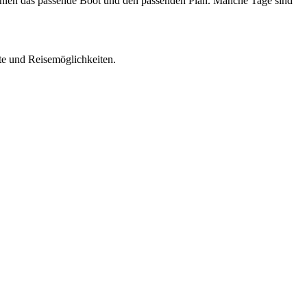
d wählen das passende Boot und den passenden Plan. Manche Tage sind
ote und Reisemöglichkeiten.