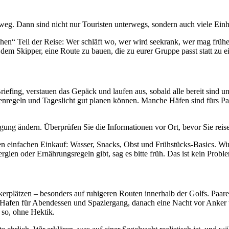
 weg. Dann sind nicht nur Touristen unterwegs, sondern auch viele Einh
n“ Teil der Reise: Wer schläft wo, wer wird seekrank, wer mag frühe
dem Skipper, eine Route zu bauen, die zu eurer Gruppe passt statt zu 
iefing, verstauen das Gepäck und laufen aus, sobald alle bereit sind u
regeln und Tageslicht gut planen können. Manche Häfen sind fürs Park
ng ändern. Überprüfen Sie die Informationen vor Ort, bevor Sie reis
 einfachen Einkauf: Wasser, Snacks, Obst und Frühstücks-Basics. Wir
gien oder Ernährungsregeln gibt, sag es bitte früh. Das ist kein Probl
erplätzen – besonders auf ruhigeren Routen innerhalb der Golfs. Paar
afen für Abendessen und Spaziergang, danach eine Nacht vor Anker u
so, ohne Hektik.