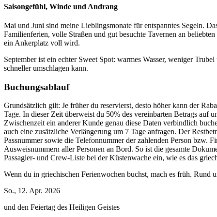
Saisongefühl, Winde und Andrang
Mai und Juni sind meine Lieblingsmonate für entspanntes Segeln. Das 
Familienferien, volle Straßen und gut besuchte Tavernen an beliebten
ein Ankerplatz voll wird.
September ist ein echter Sweet Spot: warmes Wasser, weniger Trubel 
schneller umschlagen kann.
Buchungsablauf
Grundsätzlich gilt: Je früher du reservierst, desto höher kann der R
Tage. In dieser Zeit überweist du 50% des vereinbarten Betrags auf un
Zwischenzeit ein anderer Kunde genau diese Daten verbindlich buche
auch eine zusätzliche Verlängerung um 7 Tage anfragen. Der Restbet
Passnummer sowie die Telefonnummer der zahlenden Person bzw. Firm
Ausweisnummern aller Personen an Bord. So ist die gesamte Dokument
Passagier- und Crew-Liste bei der Küstenwache ein, wie es das griech
Wenn du in griechischen Ferienwochen buchst, mach es früh. Rund 
So., 12. Apr. 2026
und den Feiertag des Heiligen Geistes