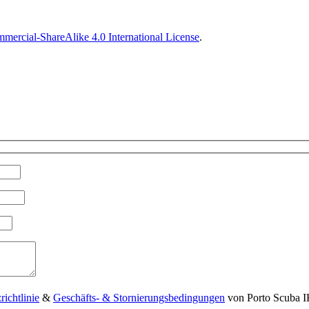
ercial-ShareAlike 4.0 International License
.
ichtlinie
&
Geschäfts- & Stornierungsbedingungen
von Porto Scuba I