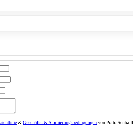
ichtlinie
&
Geschäfts- & Stornierungsbedingungen
von Porto Scuba I