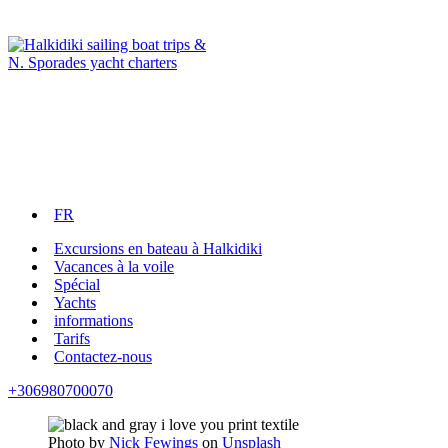
FR
Excursions en bateau à Halkidiki
Vacances à la voile
Spécial
Yachts
informations
Tarifs
Contactez-nous
+306980700070
Photo by
Nick Fewings
on
Unsplash